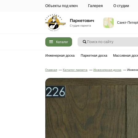
Объекты под ключ
Галерея
Каталог
Инженерная доска
Паркетная до
Главная
—
Каталог паркета
—
Инжен