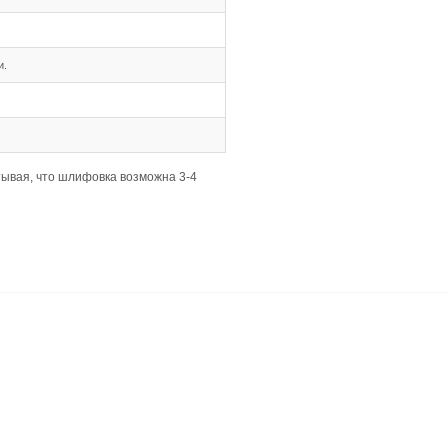
 материалами и деревянной мебелью.
ми, что упрощает укладку и повышает долговечность пок
кательный пол, который легко укладывается.
ность и эстетичный вид.
кой.
 от воды видны сильнее, поэтому регулярная уборка важ