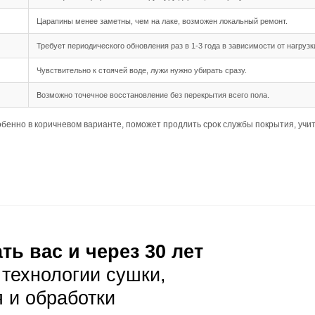
й, а также гармонично сочетается с тёплыми отделочными
овместимость
шип-паз обеспечивает надежное соединение между планка
 длина 500-1950 мм позволяют создать визуально привле
ная подходит для данного формата, обеспечивая стабиль
луатация
ая уборка с помощью веников или пылесосов с мягкой щет
оне пыль и мелкий мусор менее заметны, но тёмные пятна