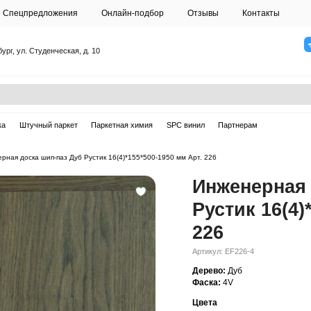
О студии
Спецпредложения
Онлайн-подб
Санкт-Петербург, ул. Студенческая, д. 10
ска
Массивная доска
Штучный паркет
Паркетная химия
ерная доска
—
Инженерная доска шип-паз Дуб Рустик 16(4)*155*500