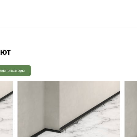
 радовать вас и через 3
людению технологии сушки
 хранения и обработки