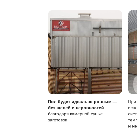
Лужи нужно убир
Особенности покры
Параметр
Тип покрытия
Устойчивость к по
Обновление
Чувствительность к
Самостоятельное о
Своевременное обно
раза.