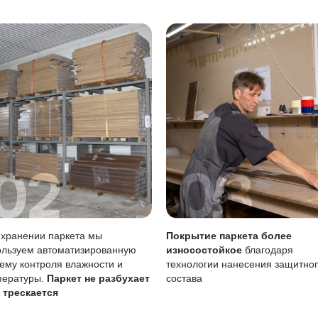
ать сразу, влажную уборку делать только хорошо отжатой
тия
Описание
Масло (Италия) проникает в стру
вреждениям
Царапины менее заметны, чем на
Требует периодического обновлен
 воде
Чувствительно к стоячей воде, л
бновление
Возможно точечное восстановлен
вление масла, особенно в коричневом варианте, поможет