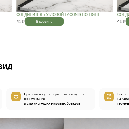
вным —
При хранении паркета мы
й
используем автоматизированную
систему контроля влажности и
температуры.
Паркет не разбухает
и не трескается