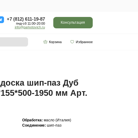
ор
Отзывы
Контакты
+7 (812) 611-
пнд-сб 11:0
info@parketo
SPC винил
Партнерам
-1950 мм Арт. 226
Инженерная доска ш
Рустик 16(4)*155*500
226