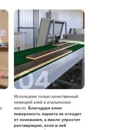
 тряпкой.
ктуру дерева, не образуя плёнки.
 лаке, возможен локальный ремонт.
ия раз в 1-3 года в зависимости от нагрузки.
ужи нужно убирать сразу.
ие без перекрытия всего пола.
 продлить срок службы покрытия, учитывая, что шлифовк