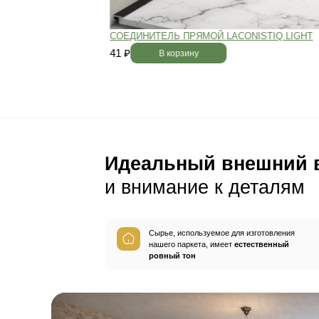
Пол будет идеально ро
без щелей и неровносте
благодаря камерной сушке
заготовок