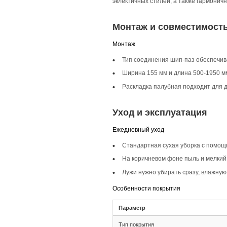
Описание то
Инженерная доска ш
каждая планка отли