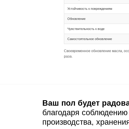
эклектичных стиле
Монтаж и с
Монтаж
Тип соединения 
Ширина 155 мм и
Раскладка палуб
Уход и эксп
Ежедневный уход
Стандартная сух
На коричневом ф