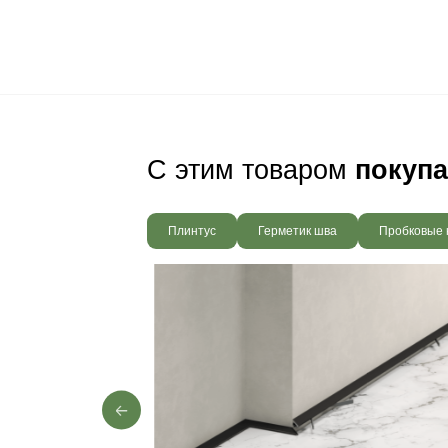
Ваш пол будет
благодаря соб
производства,