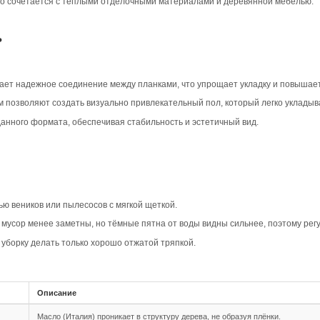
вара
ип-паз Дуб Рустик в коричневом цвете создает уютную и 
чается от соседней, что придаёт полу живой и неоднородн