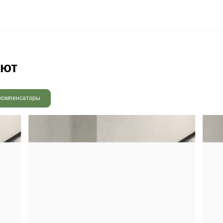
 радовать вас и через 3
людению технологии сушки
 хранения и обработки