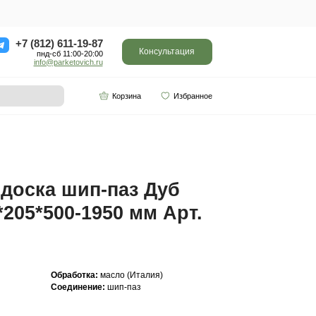
ор
Отзывы
Контакты
+7 (812) 611-
пнд-сб 11:0
info@parketo
SPC винил
Партнерам
0-1950 мм Арт. 316
Инженерная доска ш
Кантри 16(4)*205*500
316