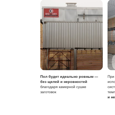
Защита от воды:
Особенности покры
Характеристика
Тип покрытия
Устойчивость к по
Локальный ремонт
Обновление покры
Своевременное обн
срок службы и сохр