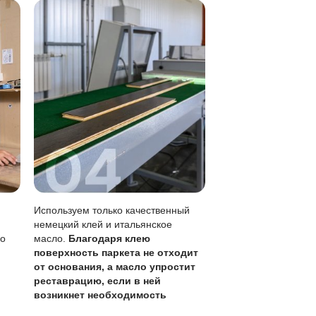
 хорошо отжатой тряпкой.
метны, чем на лаке.
без перекрытия всего пола.
кого обновления (раз в 1-3 года).
 учитывая толщину ценного слоя 4 мм. Регулярный уход 