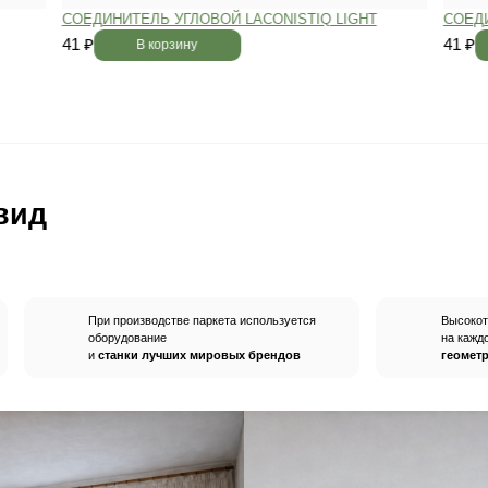
вным —
При хранении паркета мы
й
используем автоматизированную
систему контроля влажности и
температуры.
Паркет не разбухает
и не трескается