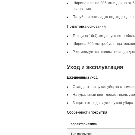
Описание то
Инженерная доска ш
классические и ска
Селекция Кантри
Селекция Кантри пр
сохраняет характер
Фаска 4V
Фаска 4V на доске 
делает пол более в
Монтаж и с
Монтаж
Тип соединения 