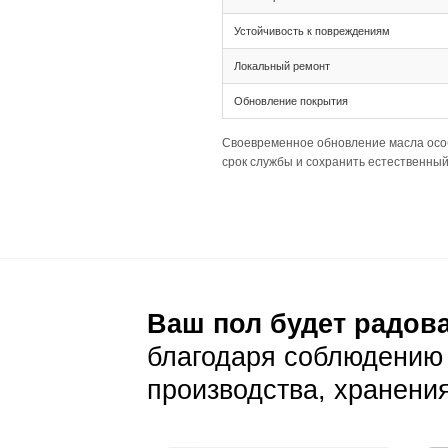
Ширина планки 2
основания.
Палубная раскла
Подготовка основа
Толщина 16(4) 
Ширина 205 мм 
Рекомендуется а
Уход и эксп
Ежедневный уход
Стандартная сух
Натуральный цве