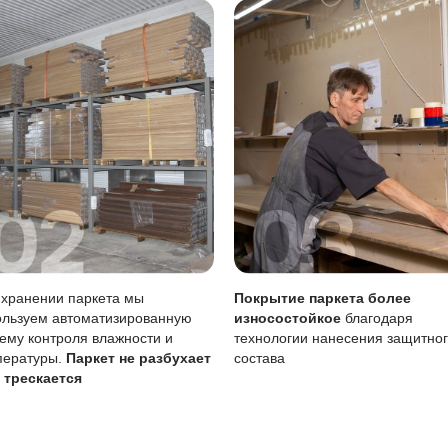
 лужи нужно убирать сразу, влажную уборку делать только
тия
Описание
Масло (Италия)
вреждениям
Царапины менее за
Возможен точечно 
тия
Требует периодичес
овление масла особенно важно для сохранения покрытия,
анить естественный вид доски.