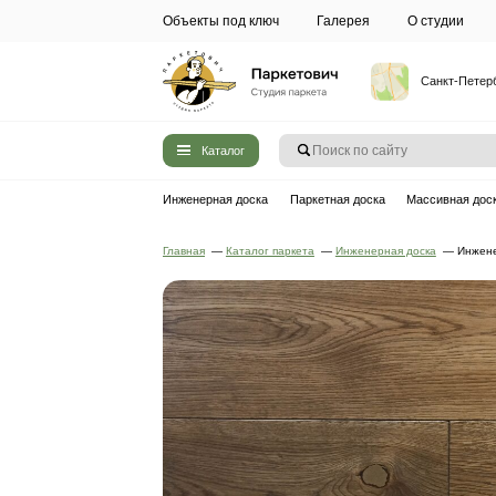
Объекты под ключ
Галерея
Каталог
Инженерная доска
Паркетная до
Главная
—
Каталог паркета
—
Инжен