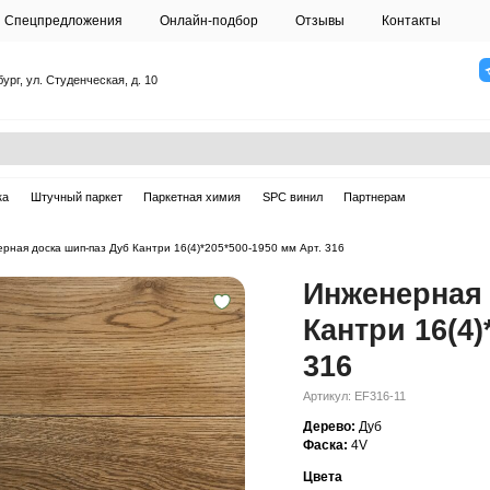
О студии
Спецпредложения
Онлайн-подб
Санкт-Петербург, ул. Студенческая, д. 10
ска
Массивная доска
Штучный паркет
Паркетная химия
ерная доска
—
Инженерная доска шип-паз Дуб Кантри 16(4)*205*50