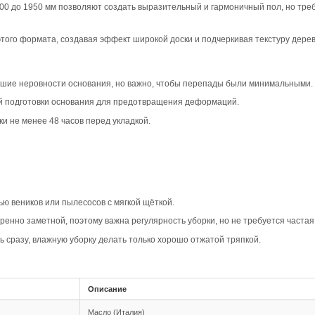
вара
ип-паз Дуб Кантри с натуральным цветом и фаской 4V со
ндинавские стили, подчеркивая натуральную текстуру дер
едлагает натуральный рисунок с сучками и умеренной вар
 древесины. Пол будет выглядеть естественно и гармонич
Кантри добавляет объём и акцентирует естественность ри
ыразительным. Это особенно заметно на фоне натурально
овместимость
шип-паз обеспечивает простоту укладки и надёжность со