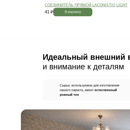
Пол будет идеально ро
без щелей и неровносте
благодаря камерной сушке
заготовок