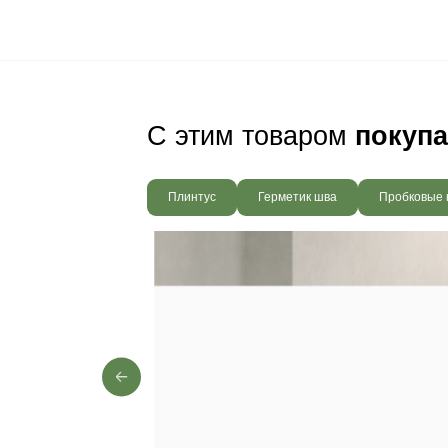
Ваш пол будет
благодаря соб
производства,