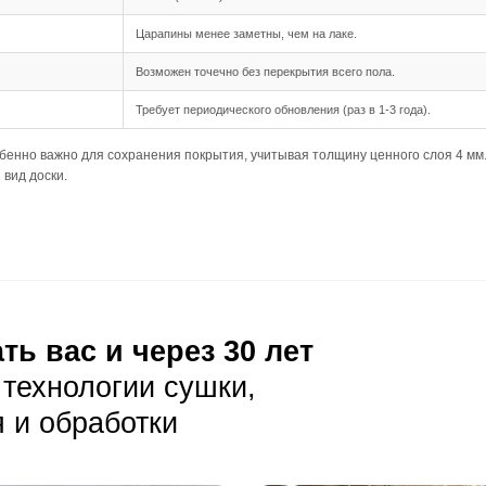
05 мм и длина от 500 до 1950 мм позволяют создать выр
дка подходит для этого формата, создавая эффект широко
ния
мм допускает небольшие неровности основания, но важно
требует тщательной подготовки основания для предотвр
кклиматизация доски не менее 48 часов перед укладкой.
луатация
ая уборка с помощью веников или пылесосов с мягкой щёт
т делает пыль умеренно заметной, поэтому важна регуляр