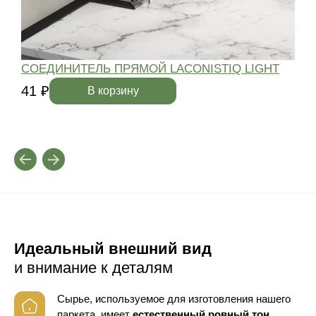
СОЕДИНИТЕЛЬ ПРЯМОЙ LACONISTIQ LIGHT
41 ₽
4
В корзину
Идеальный внешний вид
и внимание к деталям
Сырье, используемое для изготовления нашего
паркета, имеет
естественный ровный тон