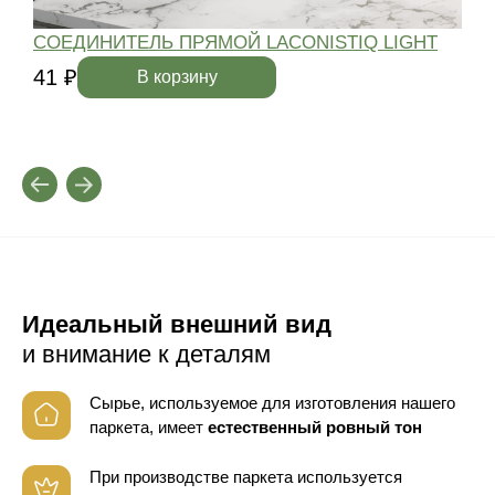
СОЕДИНИТЕЛЬ ПРЯМОЙ LACONISTIQ LIGHT
41 ₽
4
В корзину
Идеальный внешний вид
и внимание к деталям
Сырье, используемое для изготовления нашего
паркета, имеет
естественный ровный тон
При производстве паркета используется