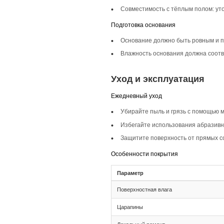
Описание то
Инженерная доска ш
покрытие универсал
Селекция Кантри
Селекция Кантри пр
особенности древе
Фаска 4V
Фаска 4V создает э
Монтаж и с
Монтаж
Тип соединения:
Рекомендуемая р