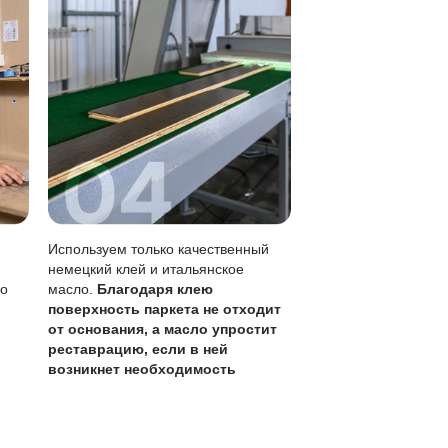
я локальному ремонту
лами
ход и обновление масла.