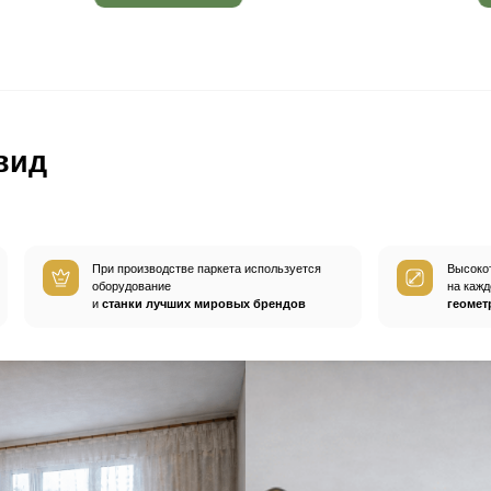
вным —
При хранении паркета мы
й
используем автоматизированную
систему контроля влажности и
температуры.
Паркет не разбухает
и не трескается