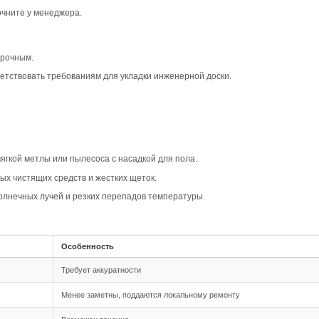
вара
ип-паз Дуб Кантри Арт. 325 создает теплую и уютную атм
ьным для различных стилей, от классического до совреме
едполагает наличие сучков и вариативность тона, что пр
сины, создающие уникальный рисунок.
ффект объемного стыка между планками, что визуально у
овместимость
 шип-паз, что обеспечивает надежное и простое соедине
аскладка: палубная, так как она позволяет создать гармо