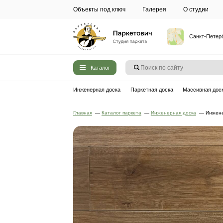
Объекты под ключ
Галерея
Каталог
Инженерная доска
Паркетная до
Главная
—
Каталог паркета
—
Инжен