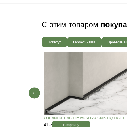
Ваш пол будет
благодаря соб
производства,