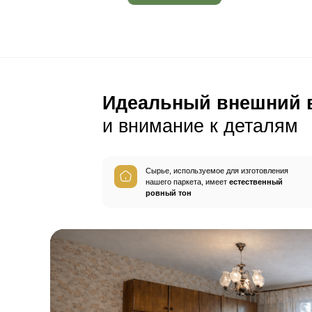
Пол будет идеально ро
без щелей и неровносте
благодаря камерной сушке
заготовок