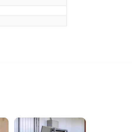
нженерной доски.
для пола.
емпературы.