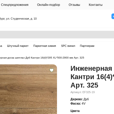
О студии
Спецпредложения
Онлайн-подб
Санкт-Петербург, ул. Студенческая, д. 10
ска
Массивная доска
Штучный паркет
Паркетная химия
ерная доска
—
Инженерная доска шип-паз Дуб Кантри 16(4)*295 XL