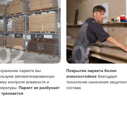
Особенность
га
Требует аккуратности
Менее заметны, поддаютс
Возможен точечно
а
Требует внимания чаще
тия
Просто, можно своими си
а службы покрытия рекомендуется регулярно проводить у