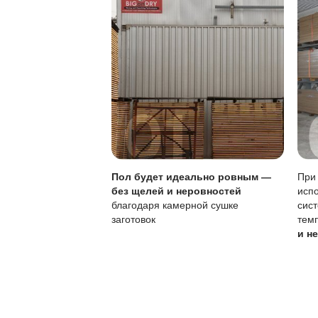
Параметр
Поверхностная вла
Царапины
Локальный ремонт
Регулярность уход
Обновление покры
Для продления срок