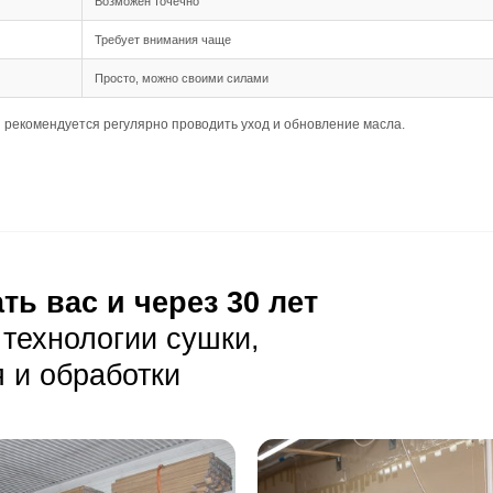
 тёплым полом: уточните у менеджера.
ния
но быть ровным и прочным.
ания должна соответствовать требованиям для укладки и
луатация
 грязь с помощью мягкой метлы или пылесоса с насадкой 
ьзования абразивных чистящих средств и жестких щеток.
ность от прямых солнечных лучей и резких перепадов т
тия