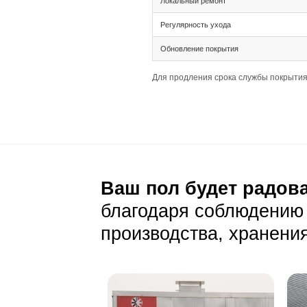
Совместимость с
Подготовка основа
Основание долж
Влажность основ
Уход и эксп
Ежедневный уход
Убирайте пыль и
Избегайте испол
Защитите поверх
Особенности покры