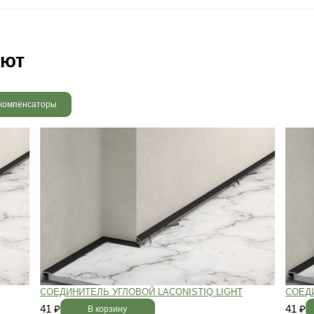
 радовать вас и через 3
людению технологии сушки
 хранения и обработки