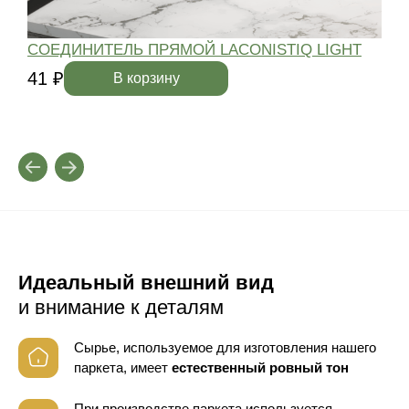
СОЕДИНИТЕЛЬ ПРЯМОЙ LACONISTIQ LIGHT
41 ₽
4
В корзину
Идеальный внешний вид
и внимание к деталям
Сырье, используемое для изготовления нашего
паркета, имеет
естественный ровный тон
При производстве паркета используется