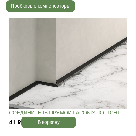
Пробковые компенсаторы
СОЕДИНИТЕЛЬ ПРЯМОЙ LACONISTIQ LIGHT
41 ₽
4
В корзину