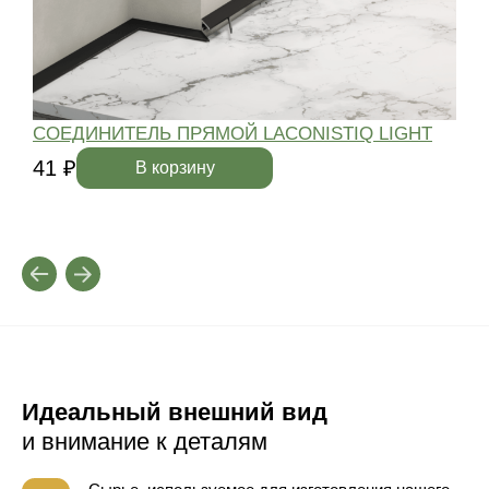
СОЕДИНИТЕЛЬ ПРЯМОЙ LACONISTIQ LIGHT
41 ₽
4
В корзину
Идеальный внешний вид
и внимание к деталям