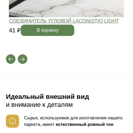
СОЕДИНИТЕЛЬ УГЛОВОЙ LACONISTIQ LIGHT
L
41 ₽
В корзину
4
Идеальный внешний вид
и внимание к деталям
Сырье, используемое для изготовления нашего
паркета, имеет
естественный ровный тон