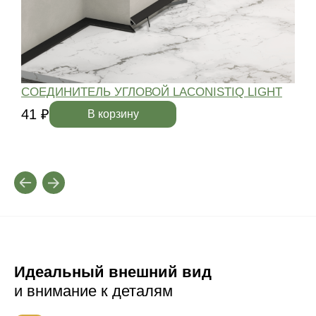
СОЕДИНИТЕЛЬ УГЛОВОЙ LACONISTIQ LIGHT
L
41 ₽
В корзину
4
Идеальный внешний вид
и внимание к деталям