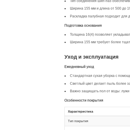
Описание то
Инженерная доска ш
скандинавских стил
помещениях, прида
Селекция Прайм
Селекция Прайм хар
пол будет выглядет
Фаска 4V
Фаска 4V на доске 
глубины и объема, 
Монтаж и с
Монтаж