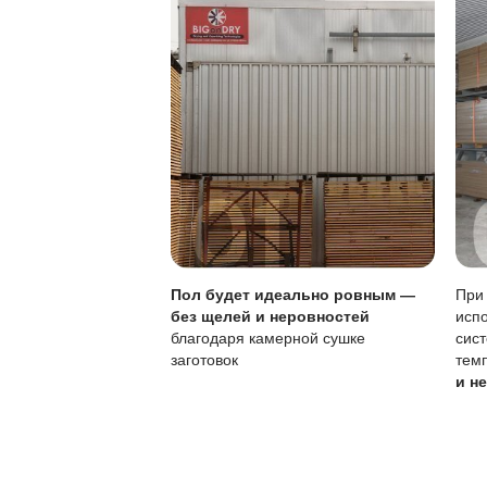
Особенности покры
Характеристика
Тип покрытия
Восстановление
Уход
Чувствительность к
Своевременное обно
частого ухода.