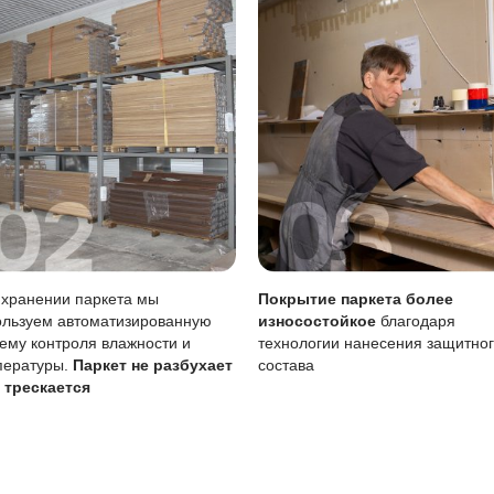
тия
Описание
Масло (Италия)
Локальный ремонт возможен
Требует периодического обн
 воде
Чувствительно к стоячей во
вление масла, особенно в светлом варианте, поможет про