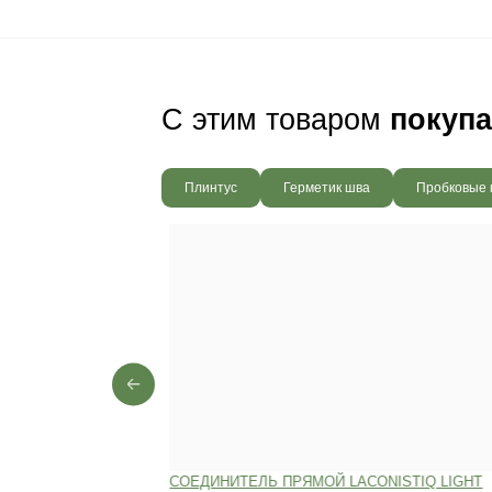
Ваш пол будет
благодаря соб
производства,