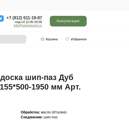
ор
Отзывы
Контакты
+7 (812) 611-
пнд-сб 11:0
info@parketo
SPC винил
Партнерам
-1950 мм Арт. 702
Инженерная доска ш
Прайм 16(4)*155*500-
702