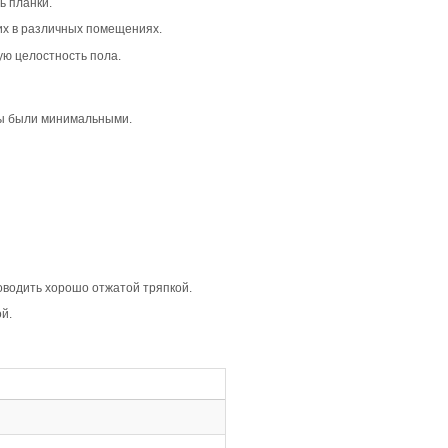
душную атмосферу в интерьере. Она отлично подходит дл
том. Такой вариант будет уместен как в жилых, так и в о
 что создаёт лаконичный и цельный вид. В сочетании со 
, где важна простота и элегантность.
линии и акцентируя внимание на каждой планке. Это доба
ь становится более выразительной.