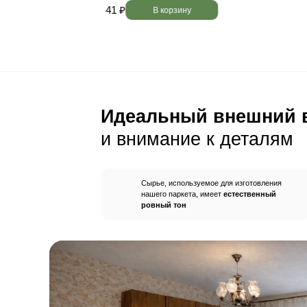
Пол будет идеально ро
без щелей и неровносте
благодаря камерной сушке
заготовок