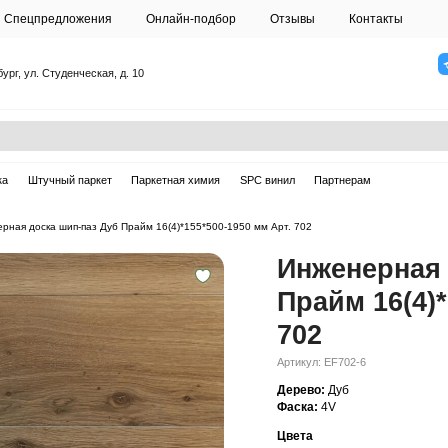
О студии
Спецпредложения
Онлайн-подб
Санкт-Петербург, ул. Студенческая, д. 10
ска
Массивная доска
Штучный паркет
Паркетная химия
ерная доска
—
Инженерная доска шип-паз Дуб Прайм 16(4)*155*500