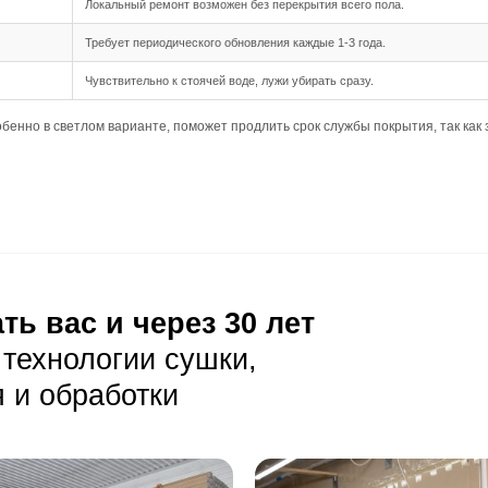
шип-паз обеспечивает простоту и надежность укладки, по
 длина от 500 до 1950 мм создают умеренно широкие план
ная подходит для данного формата, обеспечивая гармони
ния
озволяет укладывать доску на основание с небольшими 
требует более тщательной подготовки основания, чтобы 
луатация
ая уборка с помощью веников или пылесосов, подходящи
лает пыль более заметной, поэтому требуется регулярная
пол от воды: лужи нужно убирать сразу, а влажную уборк