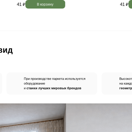
вным —
При хранении паркета мы
й
используем автоматизированную
систему контроля влажности и
температуры.
Паркет не разбухает
и не трескается