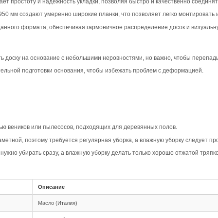
вара
ип-паз Дуб Прайм в светлом цвете создаёт лёгкую и воз
ей, визуально увеличивая пространство и наполняя его све
вая им стильный и уютный вид.
актеризуется равномерным рисунком и минимумом сучков,
ь современно и стильно, идеально вписываясь в интерьеры
Прайм подчеркивает геометрию укладки, создавая четкие 
что особенно заметно на светлом фоне, где каждая детал
овместимость