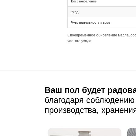
Тип соединения 
Ширина 155 мм и
Раскладка палуб
Подготовка основа
Толщина 16(4) п
Ширина 155 мм 
Уход и эксп
Ежедневный уход
Стандартная сух
Светлый цвет де
Важно защищать 