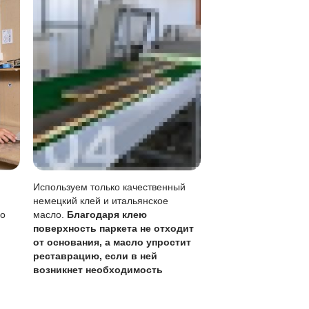
 без перекрытия всего пола.
овления каждые 1-3 года.
де, лужи убирать сразу.
длить срок службы покрытия, так как загрязнения замет