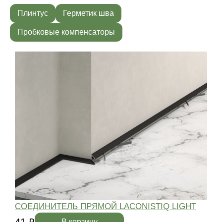
Плинтус
Герметик шва
Пробковые компенсаторы
СОЕДИНИТЕЛЬ ПРЯМОЙ LACONISTIQ LIGHT
41 ₽
4
В корзину