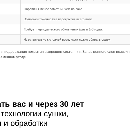
шип-паз обеспечивает надежное соединение между планка
 длина 500-1950 мм позволяют создать гармоничное покр
дка подходит для данного формата, так как позволяет со
ния
ребует тщательной подготовки основания, так как доска б
позволяет укладывать доску на менее ровные основания,
 в несущей способности основания, так как нагрузка на не
луатация
ая уборка с помощью веников или пылесосов с мягкими н
елает пыль заметной, поэтому рекомендуется убирать ре