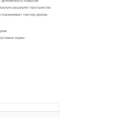
временный и сдержанный интерьер. Она отлично вписывае
. Такой вариант подходит для жилых и коммерческих прос
, что создает лаконичный и цельный вид. Дымчатый цвет
стым.
я полам дополнительную выразительность. Она акцентиру
пространству легкость и стиль.