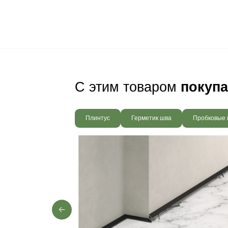
Ваш пол будет
благодаря соб
производства,