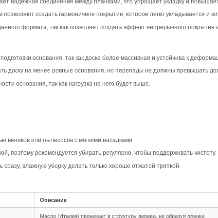
вара
шип-паз Дуб Прайм Арт. 707 в дымчатом цвете создает со
лофтовые стили, придавая помещению элегантность и уют
рактеризуется равномерным рисунком и минимумом сучков
ременность, делая пол визуально более просторным и чи
рной доске Прайм усиливает геометрию укладки, придава
о особенно заметно на фоне дымчатого оттенка, добавляя 
овместимость