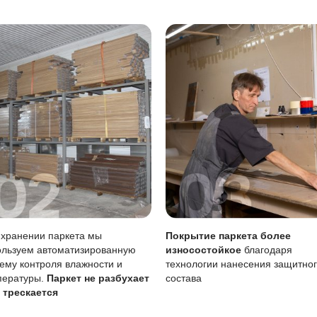
 лужи нужно убирать сразу, влажную уборку делать только
тия
Описание
Масло (Италия) проникает в
вреждениям
Царапины менее заметны, ч
Возможен точечно без пере
тия
Требует периодического обн
 воде
Чувствительно к стоячей во
ение масла важно для поддержания покрытия в хорошем с
 забывайте о своевременном уходе.