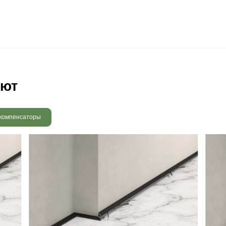
 радовать вас и через 3
людению технологии сушки
 хранения и обработки