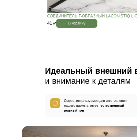
Пол будет идеально ро
без щелей и неровносте
благодаря камерной сушке
заготовок