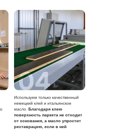
 хорошо отжатой тряпкой.
 структуру дерева, не образуя пленки.
ем на лаке.
крытия всего пола.
овления (раз в 1-3 года).
де, лужи нужно убирать сразу.
остоянии. Запас ценного слоя позволяет эксплуатировать