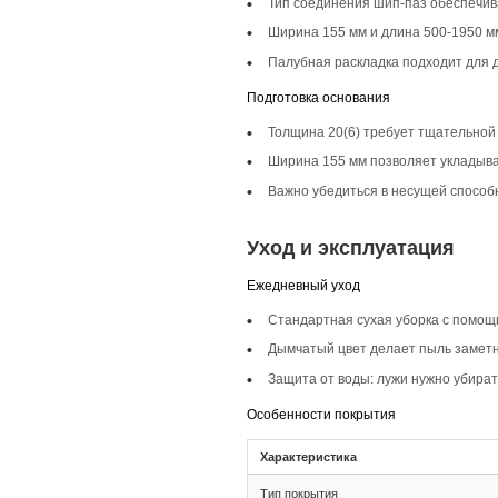
Описание то
Инженерная доска 
минималистичные и 
гармония и стиль.
Селекция Прайм
Селекция Прайм ха
однородность и сов
Фаска 4V
Фаска 4V на инжене
эффект глубины, чт
Монтаж и с
Монтаж