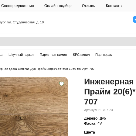
О студии
Спецпредложения
Онлайн-подб
Санкт-Петербург, ул. Студенческая, д. 10
ска
Массивная доска
Штучный паркет
Паркетная химия
ерная доска
—
Инженерная доска шип-паз Дуб Прайм 20(6)*155*500