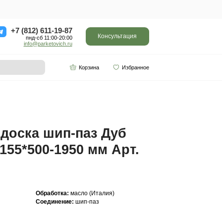
ор
Отзывы
Контакты
+7 (812) 611-
пнд-сб 11:0
info@parketo
SPC винил
Партнерам
-1950 мм Арт. 707
Инженерная доска ш
Прайм 20(6)*155*500-
707