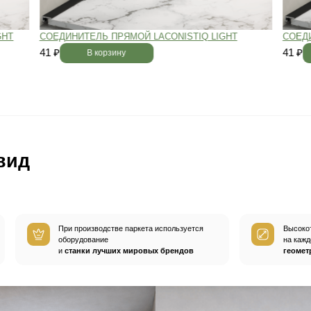
вным —
При хранении паркета мы
й
используем автоматизированную
систему контроля влажности и
температуры.
Паркет не разбухает
и не трескается