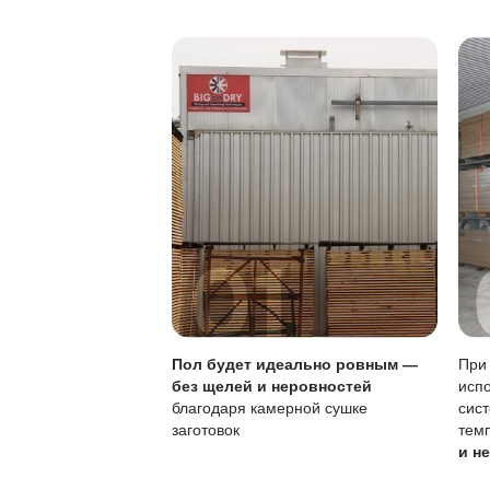
Защита от воды:
Особенности покры
Характеристика
Тип покрытия
Устойчивость к по
Локальный ремонт
Обновление покры
Чувствительность к
Регулярное обновл
интенсивнее, но не