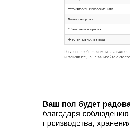
Тип соединения 
Ширина 155 мм и
Палубная раскла
Подготовка основа
Толщина 20(6) т
Ширина 155 мм 
Важно убедиться
Уход и эксп
Ежедневный уход
Стандартная сух
Дымчатый цвет д