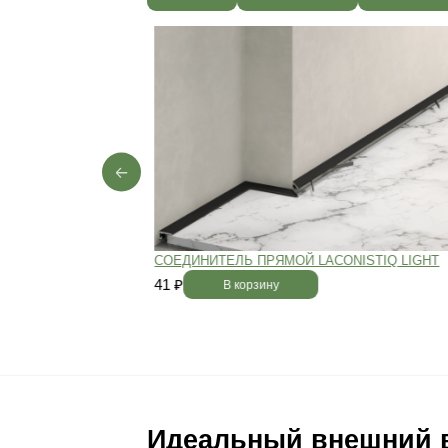
Ваш пол будет
благодаря соб
производства,