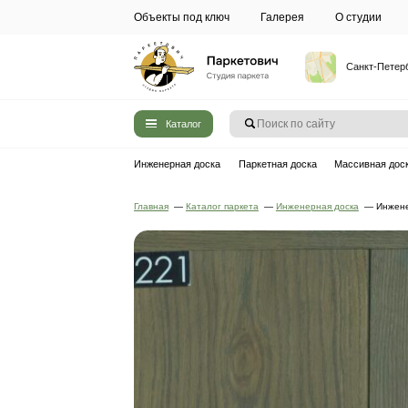
Объекты под ключ
Галерея
Каталог
Инженерная доска
Паркетная до
Главная
—
Каталог паркета
—
Инжен