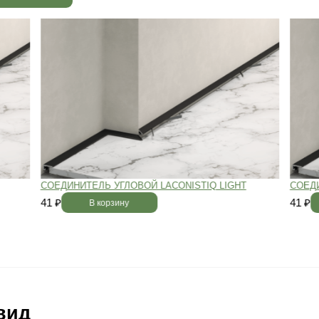
 радовать вас и через 3
людению технологии сушки
 хранения и обработки