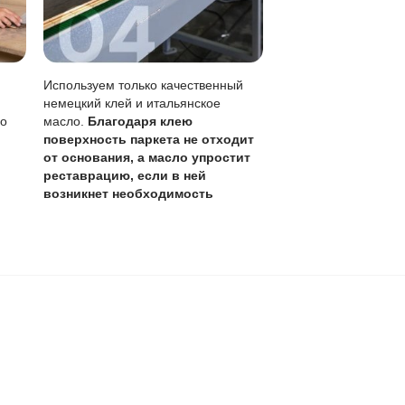
м на лаке, возможен локальный ремонт.
ления (раз в 1-3 года).
е, лужи нужно убирать сразу.
вление без перекрытия всего пола.
обенно учитывая, что запас ценного слоя позволяет боле