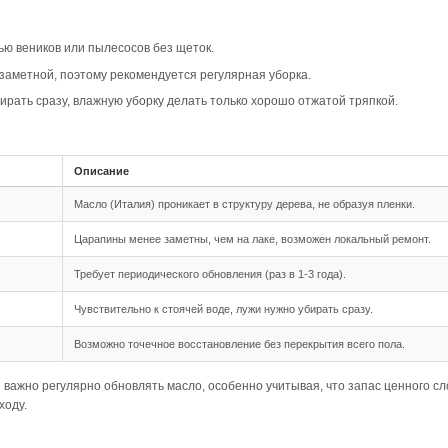
вара
ип-паз Дуб Прайм Арт. 221 в дымчатом цвете создает со
современные стили, подчеркивая элегантность и утончен
ь и гармонию, что делает ее подходящей для различных п
овместимость
шип-паз обеспечивает надежное и простое соединение ме
 длина 500-1950 мм позволяют создать эффектный и гарм
дка подходит для данного формата, так как позволяет ви
ния
ребует тщательной подготовки основания, так как доска б