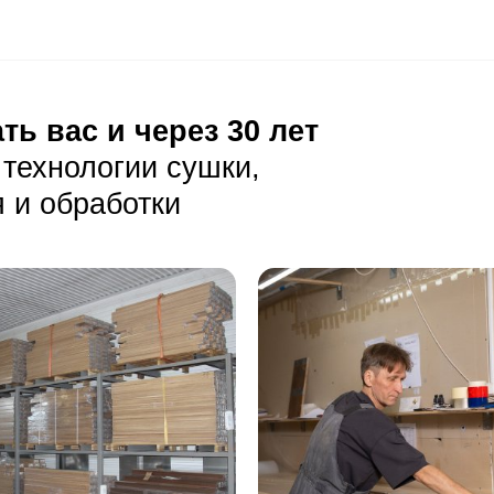
175 мм) требует ровного основания, чтобы избежать дефо
 в несущей способности основания, так как нагрузка на не
луатация
ая уборка с помощью веников или пылесосов без щеток.
елает пыль более заметной, поэтому рекомендуется регу
воду необходимо убирать сразу, влажную уборку делать т
тия
Описание
Масло (Италия) проникает в 