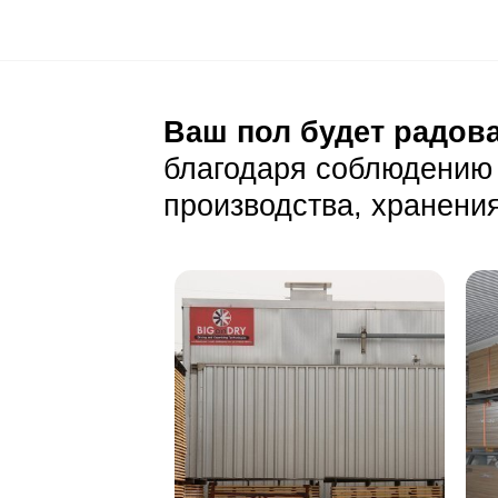
Широкая доска (
Важно убедиться
Уход и эксп
Ежедневный уход
Стандартная сух
Дымчатый цвет д
Лужи и стоячую 
Особенности покры
Характеристика
Тип покрытия