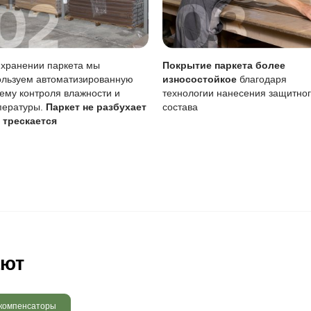
вреждениям
Царапины менее заметны, че
тия
Требует периодического обнов
 воде
Чувствительно к стоячей вод
бновление
Возможно точечное восстано
а службы покрытия важно регулярно обновлять масло, ос
ребует внимания к уходу.