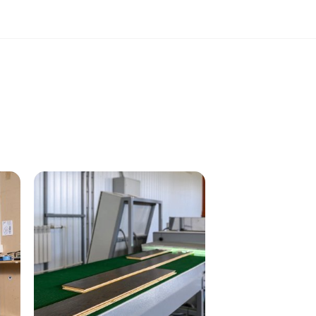
рмаций и зазоров.
го будет выше.
лярная уборка.
олько хорошо отжатой тряпкой.
структуру дерева, не образуя пленки.