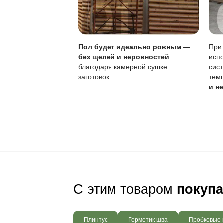
Устойчивость к по
Обновление покры
Чувствительность к
Самостоятельное о
Для продления срок
эксплуатацию, но т