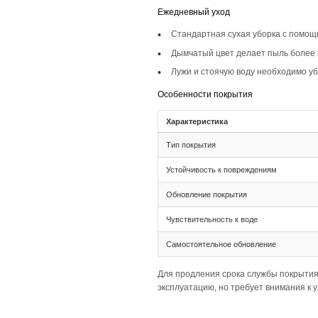
Описание то
Инженерная доска ш
минималистичные и 
визуальную легкост
Монтаж и с
Монтаж
Тип соединения 
Ширина 175 мм и
Палубная раскла
Подготовка основа
Толщина 20(6) т