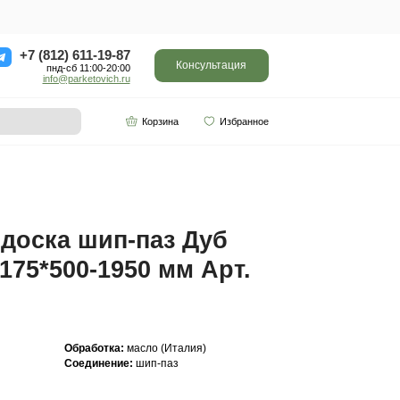
ор
Отзывы
Контакты
+7 (812) 611-
пнд-сб 11:0
info@parketo
SPC винил
Партнерам
-1950 мм Арт. 221
Инженерная доска ш
Прайм 20(6)*175*500-
221