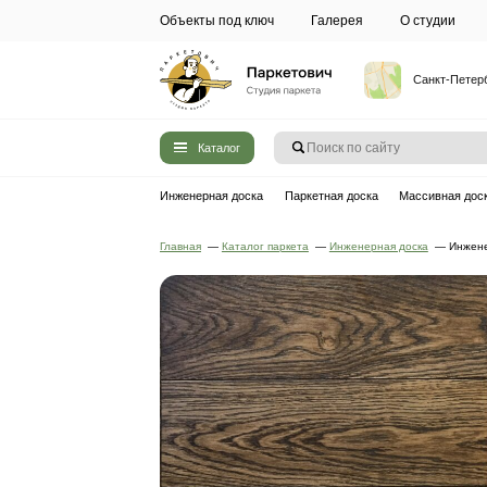
Объекты под ключ
Галерея
Каталог
Инженерная доска
Паркетная до
Главная
—
Каталог паркета
—
Инжен