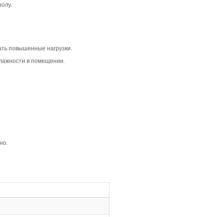
й и сдержанный интерьер. Она отлично вписывается в м
ходит для жилых и коммерческих пространств, где важна г
, что создает лаконичный и цельный вид. Дымчатый цвет
стым.
ляя глубину и объем. В сочетании с дымчатым цветом, фа
ми, что упрощает укладку и повышает долговечность пок