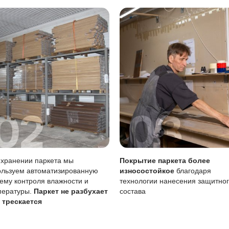
тия
Описание
Масло (Италия)
вреждениям
Царапины менее за
Возможен точечно 
тия
Требует периодичес
 воде
Чувствительно к ст
ение масла важно для поддержания покрытия в хорошем с
 забывайте о своевременном уходе.