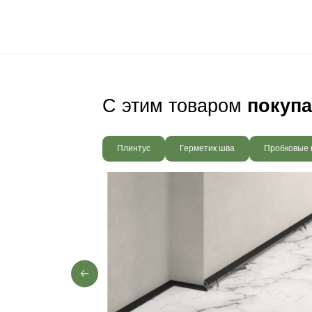
Ваш пол будет
благодаря соб
производства,