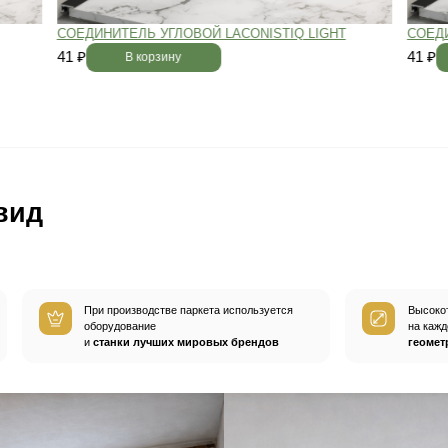
вным —
При хранении паркета мы
й
используем автоматизированную
систему контроля влажности и
температуры.
Паркет не разбухает
и не трескается