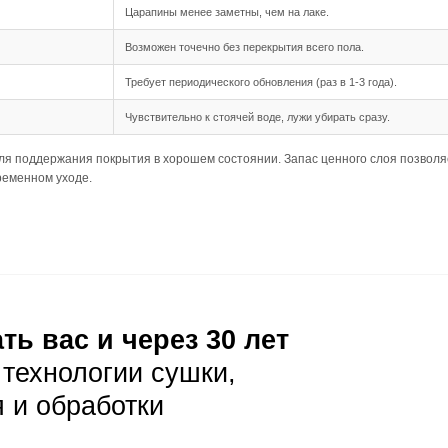
75 мм и длина от 500 до 1950 мм позволяют создать выра
дка подходит для данного формата, обеспечивая стабильн
ния
ребует тщательной подготовки основания, оно должно бы
175 мм) чувствительна к перепадам влажности, поэтому 
кклиматизация доски перед укладкой не менее 48 часов.
луатация
ая уборка с помощью веников или пылесосов с мягкой щет
е пыль заметна, особенно на более светлых оттенках, п
 лужи нужно убирать сразу, влажную уборку делать только