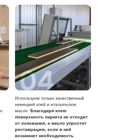
метны, чем на лаке.
без перекрытия всего пола.
кого обновления (раз в 1-3 года).
оячей воде, лужи убирать сразу.
остоянии. Запас ценного слоя позволяет эксплуатировать