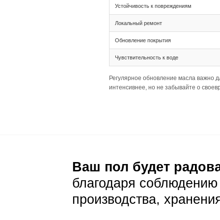
Ширина планки 1
Палубная раскла
Подготовка основа
Толщина 20(6) т
Широкая доска (
Рекомендуется а
Уход и эксп
Ежедневный уход
Стандартная сух
На дымчатом фон
Защита от воды: