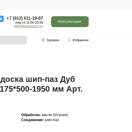
ор
Отзывы
Контакты
+7 (812) 611-
пнд-сб 11:0
info@parketo
SPC винил
Партнерам
-1950 мм Арт. 230
Инженерная доска ш
Прайм 20(6)*175*500-
230