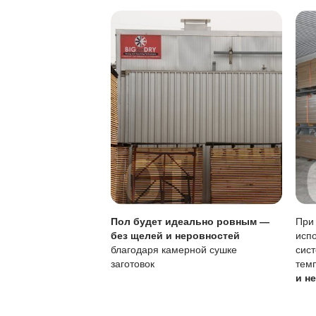
Особенности покры
Характеристика
Тип покрытия
Устойчивость к по
Локальный ремонт
Обновление покры
Чувствительность к
Регулярное обновл
интенсивнее, но не