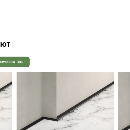
 радовать вас и через 3
людению технологии сушки
 хранения и обработки