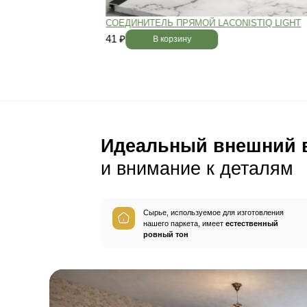
Пол будет идеально ро
без щелей и неровносте
благодаря камерной сушке
заготовок