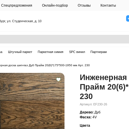
О студии
Спецпредложения
Онлайн-подб
Санкт-Петербург, ул. Студенческая, д. 10
ска
Массивная доска
Штучный паркет
Паркетная химия
ерная доска
—
Инженерная доска шип-паз Дуб Прайм 20(6)*175*500