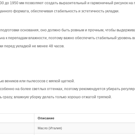
вара
шип-паз Дуб Прайм в дымчатом цвете создает современны
идавая помещению элегантность и уют. Такой вариант под
рактеризуется равномерным рисунком и минимумом сучков
ременность, делая пол визуально более просторным и чи
рной доске Прайм акцентирует геометрию укладки, добав
нности, подчеркивая стильный характер покрытия.
овместимость
шип-паз обеспечивает надежное соединение между планка