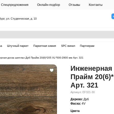
О студии
Спецпредложения
Онлайн-подб
Санкт-Петербург, ул. Студенческая, д. 10
ска
Массивная доска
Штучный паркет
Паркетная химия
ерная доска
—
Инженерная доска шип-паз Дуб Прайм 20(6)*205 XL*