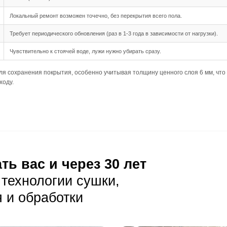
 длина до 2900 мм создают панорамный эффект, но требу
дка подходит для этого формата, так как позволяет макси
ния
ребует тщательной подготовки основания, оно должно бы
 (205 XL) требуют минимальных перепадов высоты, чтобы
ь акклиматизацию досок перед укладкой, чтобы избежат
луатация
ая уборка с помощью веников или пылесосов с мягкой щет
оне пыль и мелкий мусор менее заметны, но тёмные пятна