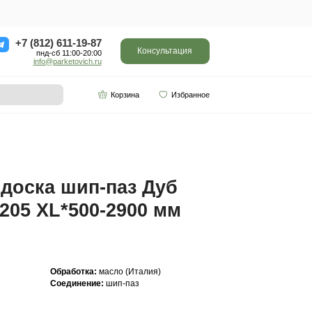
ор
Отзывы
Контакты
+7 (812) 611-
пнд-сб 11:0
info@parketo
SPC винил
Партнерам
500-2900 мм Арт. 321
Инженерная доска ш
Прайм 20(6)*205 XL*
Арт. 321