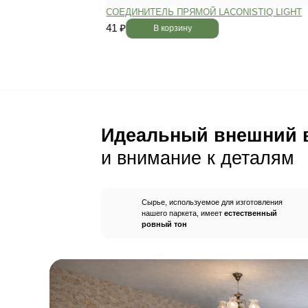
Пол будет идеально ро
без щелей и неровносте
благодаря камерной сушке
заготовок