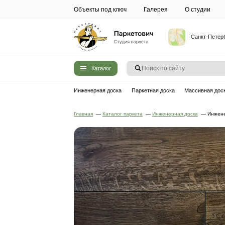
Объекты под ключ
Галерея
Каталог
Инженерная доска
Паркетная до
Главная
—
Каталог паркета
—
Инжен