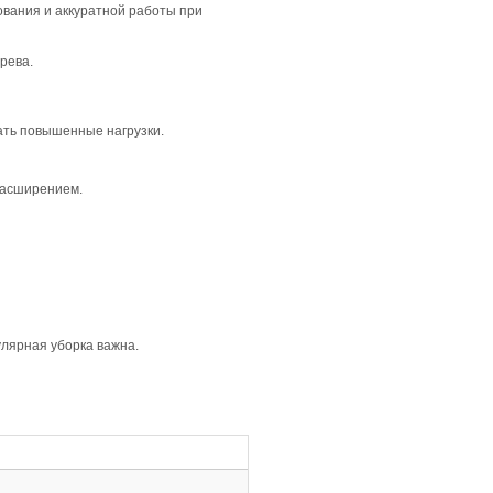
традиционную атмосферу в интерьере. Этот вариант отли
 с деревянной мебелью и тёплыми отделочными материалам
 что придаёт полу лаконичный и цельный вид. В сочетан
е простора и комфорта.
кцентируя лаконичность рисунка. В сочетании с однородн
более выразительным и завершенным.
ми, что упрощает укладку и повышает долговечность пок