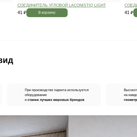
вным —
При хранении паркета мы
й
используем автоматизированную
систему контроля влажности и
температуры.
Паркет не разбухает
и не трескается