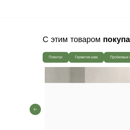
Ваш пол будет
благодаря соб
производства,