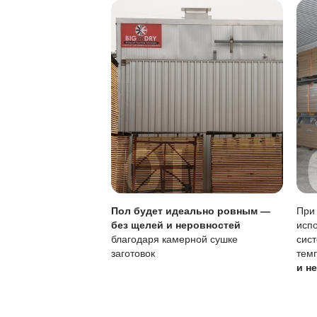
Лужи нужно убир
Особенности покры
Характеристика
Тип покрытия
Восстановление
Уход
Чувствительность к
Регулярное обновле
эксплуатацию, но т