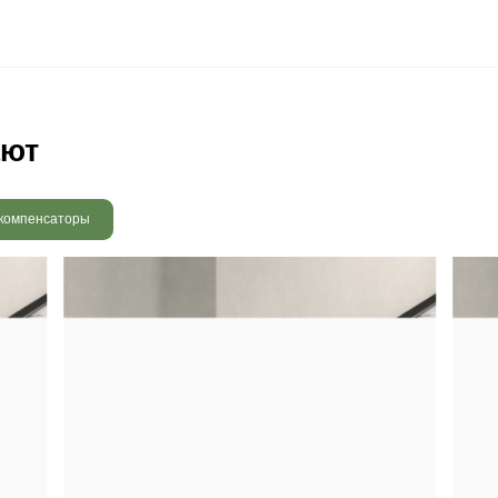
 радовать вас и через 3
людению технологии сушки
 хранения и обработки