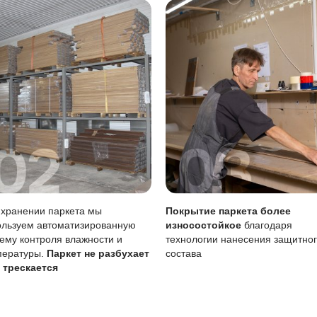
ать сразу, влажную уборку делать только хорошо отжатой
тия
Описание
Масло (Италия)
Локальный ремонт возможен точечно, б
Требует периодического обновления (раз
 воде
Чувствительно к стоячей воде, лужи ну
ние масла важно для сохранения покрытия, особенно учи
ребует внимания к уходу.