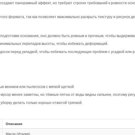
вара
ип-паз Дуб Прайм в коричневом цвете создает уютную и 
динавских и эклектичных стилей, гармонично сочетается
актеризуется равномерным рисунком и минимумом сучков,
будет выглядеть стильно и современно, создавая ощущени
ает геометрию укладки, добавляя визуальную глубину и а
ект плавного перехода между планками, что делает пол 
овместимость
шип-паз обеспечивает надежное соединение между планка