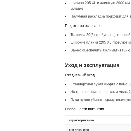
Описание то
Инженерная доска ш
классических, скан
Селекция Прайм
Селекция Прайм хар
цветом, такой пол 
Фаска 4V
Фаска 4V подчеркив
фаска создает эфф
Монтаж и с
Монтаж
Тип соединения 