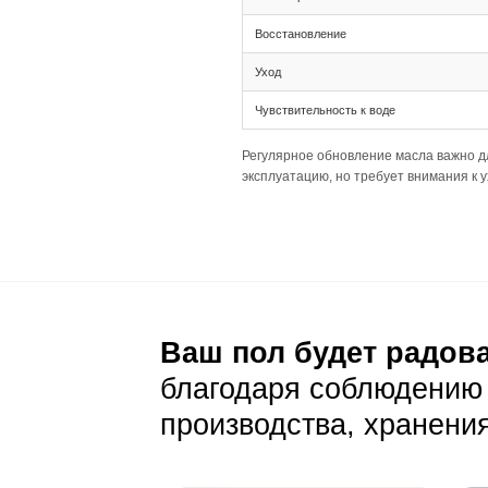
Ширина 205 XL и
укладке.
Палубная раскла
Подготовка основа
Толщина 20(6) т
Широкие планки
Важно обеспечит
Уход и эксп
Ежедневный уход
Стандартная сух
На коричневом ф