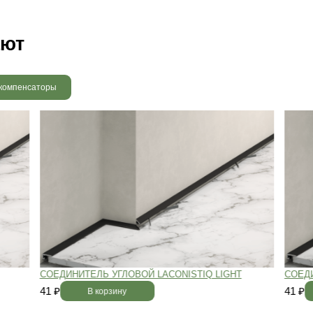
 радовать вас и через 3
людению технологии сушки
 хранения и обработки