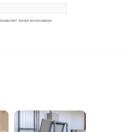
ми, что упрощает укладку.
ния и соблюдения строгих требований к ровности.
 эстетичный вид.
ия, чтобы избежать деформаций.
о основания для предотвращения проблем при эксплуата
го будет выше.
кой.
 от воды видны сильнее, поэтому регулярная уборка важ