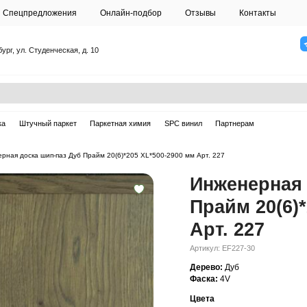
О студии
Спецпредложения
Онлайн-подб
Санкт-Петербург, ул. Студенческая, д. 10
ска
Массивная доска
Штучный паркет
Паркетная химия
ерная доска
—
Инженерная доска шип-паз Дуб Прайм 20(6)*205 XL*