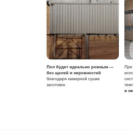
Лужи нужно убир
Особенности покры
Параметр
Тип покрытия
Устойчивость к по
Локальный ремонт
Обновление покры
Чувствительность к
Регулярное обновле
эксплуатацию.