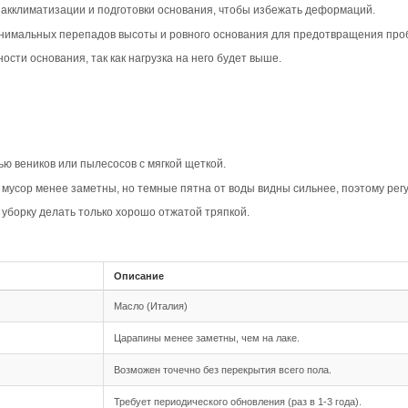
вара
ип-паз Дуб Прайм в коричневом цвете создает уютную и 
динавские и эклектичные стили, подчеркивая натуральный
нородный тон делает пол лаконичным и цельным.
актеризуется равномерным рисунком и минимумом сучков,
ит стильно и современно, при этом сохраняя теплую атмо
ает геометрию укладки, добавляя объем и четкость линий
ируя внимание на натуральной текстуре дерева.
овместимость