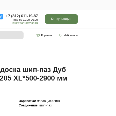
ор
Отзывы
Контакты
+7 (812) 611-
пнд-сб 11:0
info@parketo
SPC винил
Партнерам
500-2900 мм Арт. 227
Инженерная доска ш
Прайм 20(6)*205 XL*
Арт. 227