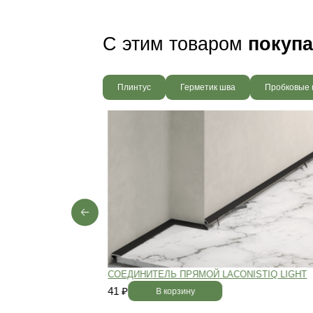
Ваш пол будет
благодаря соб
производства,