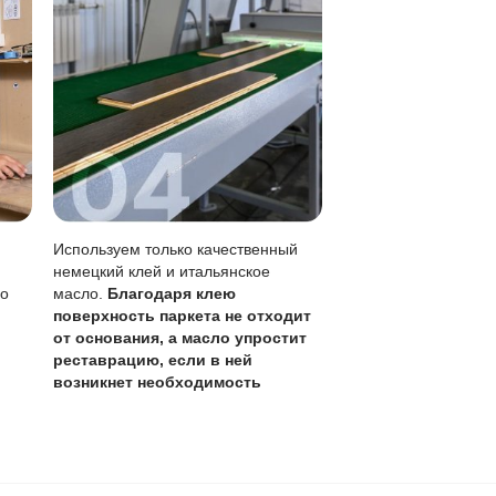
 тряпкой.
метны, чем на лаке.
без перекрытия всего пола.
кого обновления (раз в 1-3 года).
оячей воде, лужи убирать сразу.
тывая толщину ценного слоя 6 мм, что позволяет более 