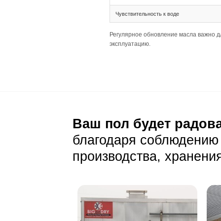
Тип соединения 
Ширина 205 XL и
Палубная раскла
Подготовка основа
Толщина 20(6) т
Широкие планки
Важно убедиться
Уход и эксп
Ежедневный уход
Стандартная сух
На коричневом ф