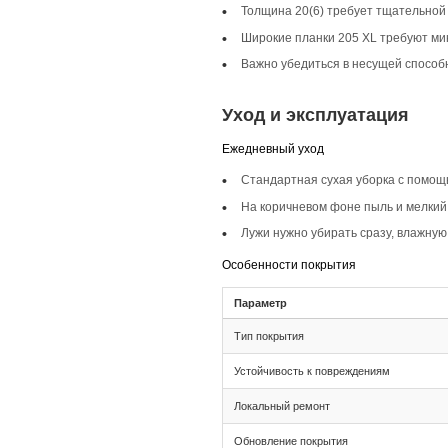
Описание то
Инженерная доска ш
классические, скан
пространство, а од
Селекция Прайм
Селекция Прайм хар
цветом, пол выгляд
Фаска 4V
Фаска 4V подчеркив
и простоты, акцент
Монтаж и с
Монтаж