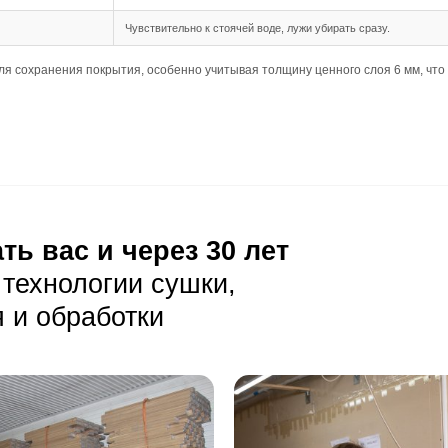
шип-паз обеспечивает надежное соединение между планка
 длина до 2900 мм требуют тщательной подготовки основа
дка подходит для этого формата, создавая гармоничный и
ния
ребует тщательной акклиматизации и подготовки основан
 205 XL требуют минимальных перепадов высоты и ровног
 в несущей способности основания, так как нагрузка на не
луатация
ая уборка с помощью веников или пылесосов с мягкой щет
оне пыль и мелкий мусор менее заметны, но темные пятна