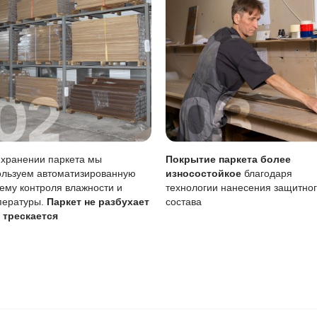
ать сразу, влажную уборку делать только хорошо отжатой
тия
Описание
Масло (Италия)
вреждениям
Царапины менее за
Возможен точечно 
тия
Требует периодичес
 воде
Чувствительно к ст
ние масла важно для сохранения покрытия, особенно учи