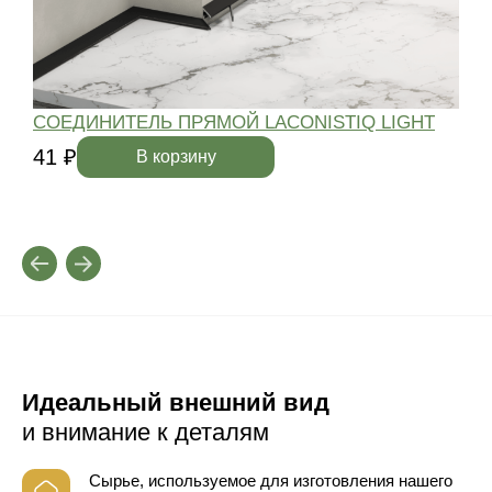
СОЕДИНИТЕЛЬ ПРЯМОЙ LACONISTIQ LIGHT
41 ₽
4
В корзину
Идеальный внешний вид
и внимание к деталям
Сырье, используемое для изготовления нашего