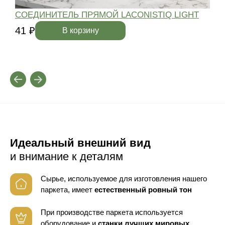
СОЕДИНИТЕЛЬ ПРЯМОЙ LACONISTIQ LIGHT
41 ₽
4
В корзину
Идеальный внешний вид
и внимание к деталям
Сырье, используемое для изготовления нашего
паркета, имеет
естественный ровный тон
При производстве паркета используется
оборудование
и
станки лучших мировых