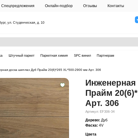
О студии
Спецпредложения
Онлайн-подб
Санкт-Петербург, ул. Студенческая, д. 10
ска
Массивная доска
Штучный паркет
Паркетная химия
ерная доска
—
Инженерная доска шип-паз Дуб Прайм 20(6)*265 XL*