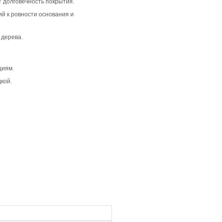
й и сдержанный интерьер. Она отлично вписывается в м
одходит для просторных помещений, где важно создать г
 что придает полу лаконичный и цельный вид. Дымчатый 
дходя для интерьеров, где важна чистота линий и форм.
авая четкие линии между планками. Это усиливает визуал
 придает полу современный и стильный вид.