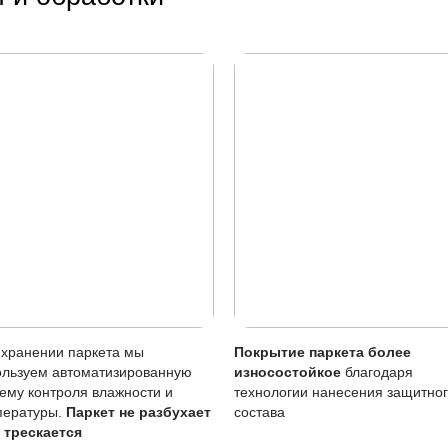
у убирать лужи и проводить влажную уборку только хоро
тия
Описание
Масло (Италия) проникает в стру
вреждениям
Царапины менее заметны, чем на
тия
Требует периодического обновлен
 воде
Чувствительно к стоячей воде, л
бновление
Возможно точечное восстановлен
ние масла важно для сохранения покрытия, особенно учи