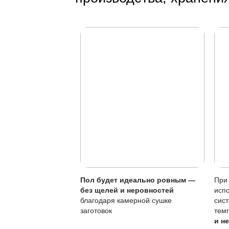
Необходимо сраз
Особенности покры
Характеристика
Тип покрытия
Устойчивость к по
Обновление покры
Чувствительность к
Самостоятельное о
Регулярное обновле
эксплуатацию.