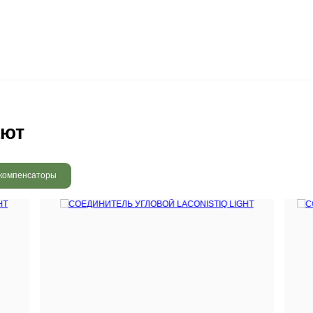
 радовать вас и через 3
людению технологии сушки
 хранения и обработки