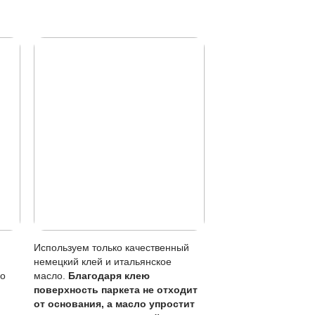
шо отжатой тряпкой.
ктуру дерева, не образуя пленки.
 лаке, возможен локальный ремонт.
ия раз в 1-3 года в зависимости от нагрузки.
ужи нужно убирать сразу.
ие без перекрытия всего пола.
тывая толщину ценного слоя 6 мм, что позволяет более 