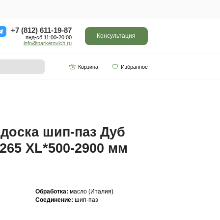
ор
Отзывы
Контакты
+7 (812) 611-
пнд-сб 11:0
info@parketo
SPC винил
Партнерам
500-2900 мм Арт. 306
Инженерная доска ш
Прайм 20(6)*265 XL*
Арт. 306