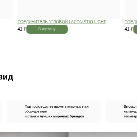
вным —
При хранении паркета мы
й
используем автоматизированную
систему контроля влажности и
температуры.
Паркет не разбухает
и не трескается