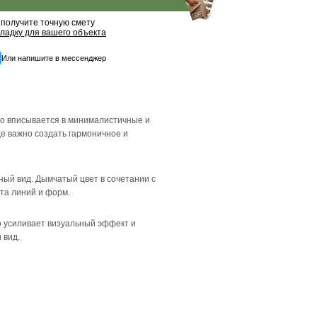
палубная
20
16 530 ₽
17 400 ₽
-5 %
Бесплатный обра
Рассчитать точную ц
Вы получите точную с
и
раскладку для вашего 
Или напишите в мес