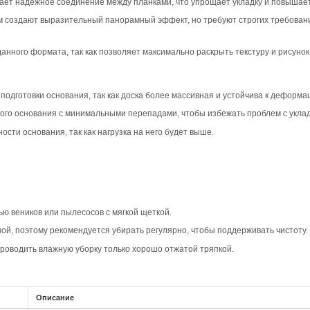
вара
шип-паз Дуб Прайм в дымчатом цвете создает современны
дчеркивая натуральную текстуру дерева. Такой вариант п
тво.
актеризуется равномерным рисунком и минимумом сучков,
дает современное и элегантное впечатление, идеально по
рной доске Прайм подчеркивает геометрию укладки, созд
 что особенно заметно на фоне дымчатого цвета, который
овместимость