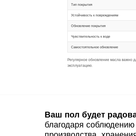
Тип соединения 
Ширина 265 XL и
аккуратности пр
Палубная раскла
Подготовка основа
Толщина 20(6) т
Широкая доска 2
Важно убедиться
Уход и эксп
Ежедневный уход
Стандартная сух
Дымчатый цвет д