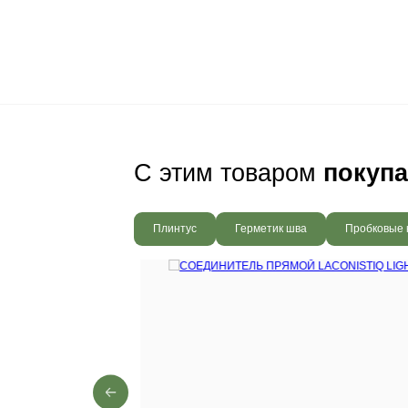
Ваш пол будет
благодаря соб
производства,