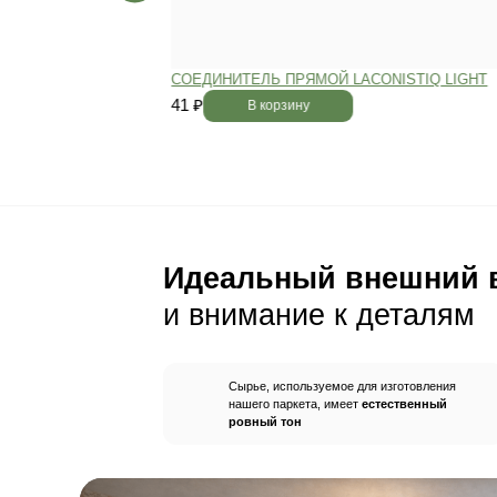
Пол будет идеально ро
без щелей и неровносте
благодаря камерной сушке
заготовок