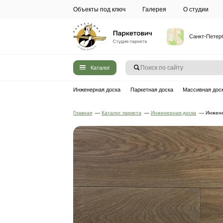
Объекты под ключ
Галерея
Каталог
Инженерная доска
Паркетная до
Главная
—
Каталог паркета
—
Инжен