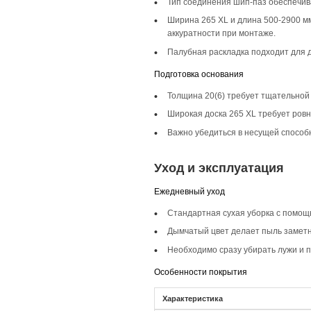
Описание то
Инженерная доска 
лофтовые стили, по
стильное пространс
Селекция Прайм
Селекция Прайм хар
этой селекцией соз
Фаска 4V
Фаска 4V на инжене
добавляет глубину,
Монтаж и с
Монтаж