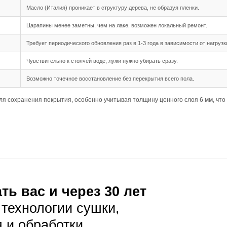
шип-паз обеспечивает надежное соединение между планка
 длина 500-2900 мм создают выразительный панорамный э
и монтаже.
дка подходит для данного формата, так как позволяет мак
ния
ребует тщательной подготовки основания, так как доска б
65 XL требует ровного основания с минимальными перепа
 в несущей способности основания, так как нагрузка на не
луатация
ая уборка с помощью веников или пылесосов с мягкой щет
елает пыль заметной, поэтому рекомендуется убирать ре