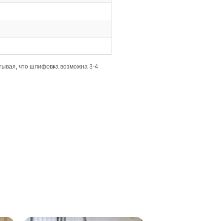
жду планками, что упрощает процесс укладки.
обным, так как классический формат проще укладывать и
ный и гармоничный вид.
нования, но важно, чтобы перепады были минимальными.
щает процесс подготовки.
кой.
а, а влажную уборку следует проводить хорошо отжатой т
у делать только хорошо отжатой тряпкой.