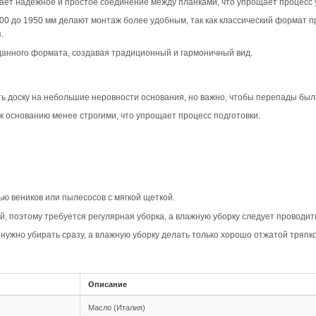
вара
ип-паз Дуб Рустик Арт. 730 в светлом цвете создает уют
я натуральный характер и деревенский стиль. Такой пол б
х решениях.
дразумевает максимальную вариативность: крупные сучки
й и динамичный вид. Светлый цвет подчеркивает натурал
 рельеф и акцентирует разнообразие рисунка, что особенн
ину и объем в визуальное восприятие пола, делая его бо
овместимость