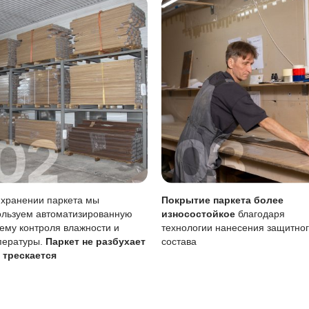
тия
Описание
Масло (Италия)
вреждениям
Царапины менее за
Возможен точечно 
тия
Требует периодичес
овление масла особенно важно для поддержания внешнего
лужбы.