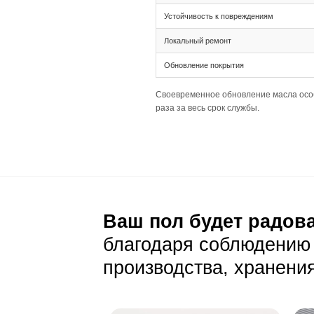
Тип соединения 
Ширина планки 1
требователен к 
Палубная раскла
Подготовка основа
Толщина 16(4) п
Ширина 135 мм д
Уход и эксп
Ежедневный уход
Стандартная сух
Светлый цвет де
Важно защищать 