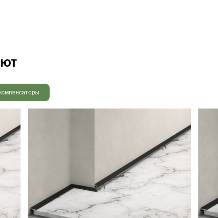
 радовать вас и через 3
людению технологии сушки
 хранения и обработки