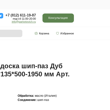
ор
Отзывы
Контакты
+7 (812) 611-
пнд-сб 11:0
info@parketo
SPC винил
Партнерам
-1950 мм Арт. 730
Инженерная доска ш
Рустик 16(4)*135*500
730