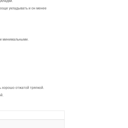
ную и теплую атмосферу в интерьере. Она отлично подход
удет гармонично смотреться в классических и скандинавс
, перепады тона и возможные трещинки. Каждая планка ун
ьные особенности древесины, создавая ощущение простор
о заметно на планках с селекцией Рустик. Каждая доска 
лее выразительным и интересным.