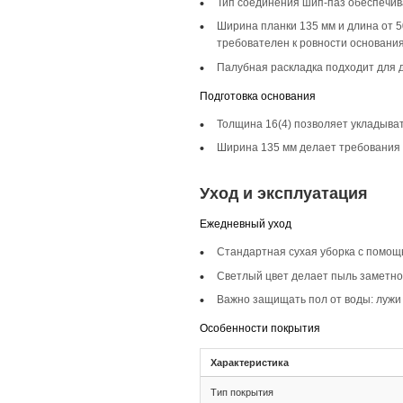
Описание то
Инженерная доска ш
помещений, добавля
также в эклектичны
Селекция Рустик
Селекция Рустик по
придаёт полу живо
Фаска 4V
Фаска 4V усиливает
что добавляет глуб
Монтаж и с
Монтаж