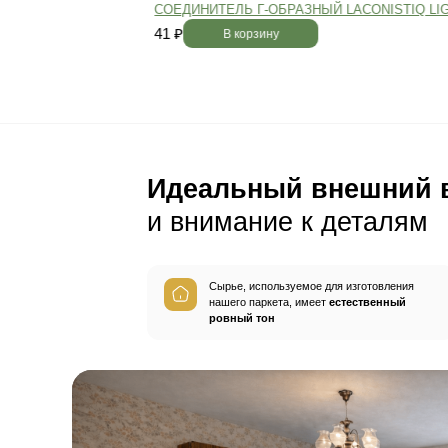
Пол будет идеально ро
без щелей и неровносте
благодаря камерной сушке
заготовок