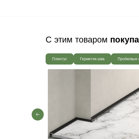
Ваш пол будет
благодаря соб
производства,