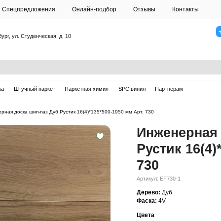
О студии
Спецпредложения
Онлайн-подб
Санкт-Петербург, ул. Студенческая, д. 10
ска
Массивная доска
Штучный паркет
Паркетная химия
ерная доска
—
Инженерная доска шип-паз Дуб Рустик 16(4)*135*500