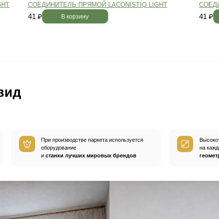
вным —
При хранении паркета мы
й
используем автоматизированную
систему контроля влажности и
температуры.
Паркет не разбухает
и не трескается