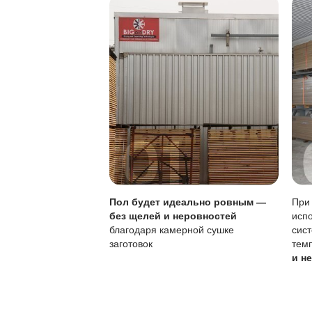
Особенности покры
Характеристика
Тип покрытия
Устойчивость к по
Локальный ремонт
Обновление покры
Своевременное обн
раза за весь срок с