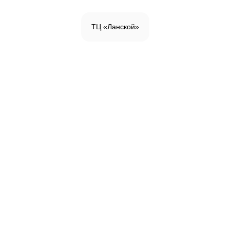
ТЦ «Ланской»
Инженерная доска
Паркетная доска
Массивная доска
Паркетная химия