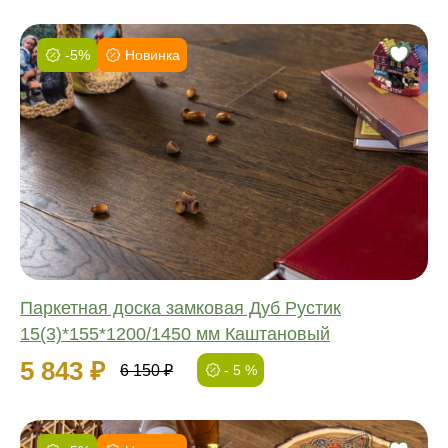
-5%
Новинка
Фаска:
Соединение:
Обработка:
Длина:
Ширина:
Толщина:
Паркетная доска замковая Дуб Рустик
15(3)*155*1200/1450 мм Каштановый
5 843 ₽
6 150 ₽
- 5 %