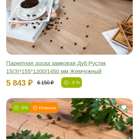
Обработка:
Длина:
Ширина:
Толщина:
Паркетная доска замковая Дуб Рустик
15(3)*155*1200/1450 мм Жемчужный
5 843 ₽
6 150 ₽
- 5 %
-5%
Новинка
Фаска:
Соединение:
Обработка:
Длина: