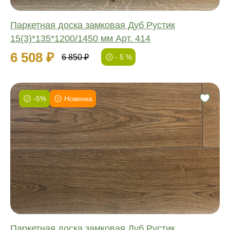
Паркетная доска замковая Дуб Рустик
15(3)*135*1200/1450 мм Арт. 414
6 508 ₽
6 850 ₽
- 5 %
-5%
Новинка
Фаска:
Соединение:
Обработка:
Длина:
Ширина:
Толщина:
Паркетная доска замковая Дуб Рустик