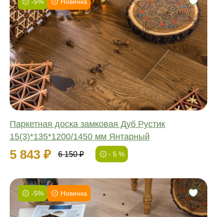
-5%
Новинка
Фаска:
Соединение:
Обработка:
Длина:
Ширина:
Толщина:
Паркетная доска замковая Дуб Рустик
15(3)*135*1200/1450 мм Янтарный
5 843 ₽
6 150 ₽
- 5 %
-5%
Новинка
Фаска:
Соединение: