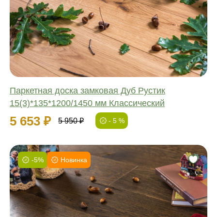
Обработка:
Длина:
Ширина:
Толщина:
Паркетная доска замковая Дуб Рустик
15(3)*135*1200/1450 мм Классический
5 653 ₽
5 950 ₽
- 5 %
-5%
Новинка
Фаска:
Соединение:
Обработка:
Длина:
Ширина: