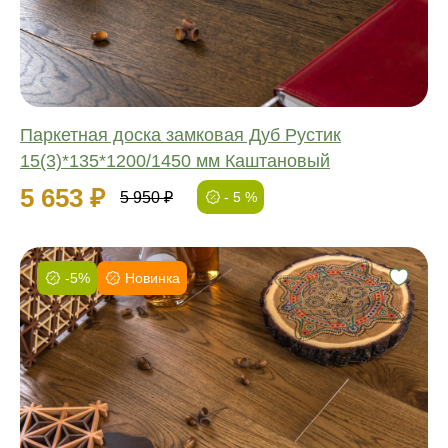
Толщина:
Паркетная доска замковая Дуб Рустик
15(3)*135*1200/1450 мм Каштановый
5 653 ₽
5 950 ₽
- 5 %
-5%
Новинка
Фаска:
Соединение:
Обработка:
Длина:
Ширина:
Толщина: