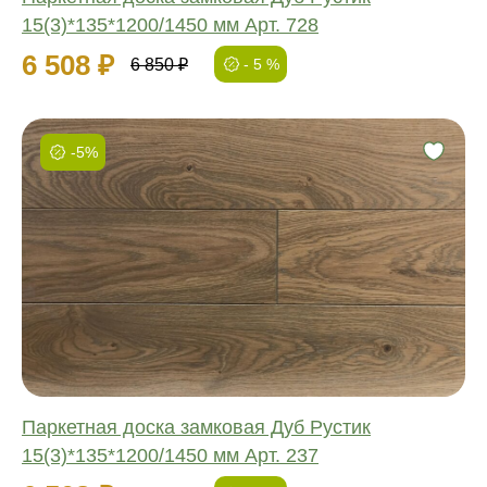
15(3)*135*1200/1450 мм Арт. 728
6 508 ₽
6 850 ₽
- 5 %
-5%
Фаска:
Соединение:
Обработка:
Длина:
Ширина:
Толщина:
Паркетная доска замковая Дуб Рустик
15(3)*135*1200/1450 мм Арт. 237