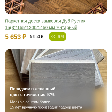
Паркетная доска замковая Дуб Рустик
15(3)*155*1200/1450 мм Янтарный
5 653 ₽
5 950 ₽
- 5 %
01
Попадаем в желанный
цвет с точностью 97%
Маляр с опытом более
15 лет вручную производит подбор цвета