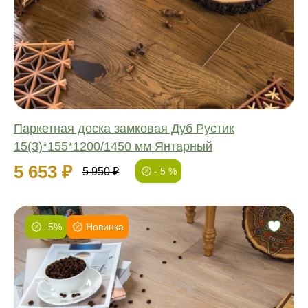
Обработка:
Длина:
Ширина:
Толщина:
Паркетная доска замковая Дуб Рустик
15(3)*155*1200/1450 мм Янтарный
5 653 ₽
5 950 ₽
- 5 %
-5%
Новинка
Фаска:
Соединение:
Обработка:
Длина:
Ширина: