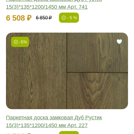
15(3)*135*1200/1450 мм Арт. 741
6 508 ₽
6 850 ₽
- 5 %
-5%
Фаска:
Соединение:
Обработка:
Длина:
Ширина:
Толщина:
Паркетная доска замковая Дуб Рустик
15(3)*135*1200/1450 мм Арт. 227