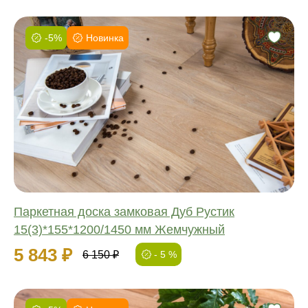
-5%
Новинка
Фаска:
Соединение:
Обработка:
Длина:
Ширина:
Толщина:
Паркетная доска замковая Дуб Рустик
15(3)*155*1200/1450 мм Жемчужный
5 843 ₽
6 150 ₽
- 5 %