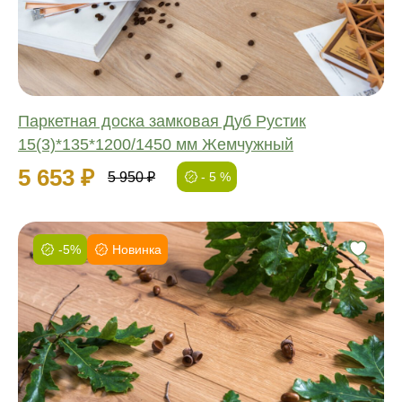
Толщина:
Паркетная доска замковая Дуб Рустик
15(3)*135*1200/1450 мм Жемчужный
5 653 ₽
5 950 ₽
- 5 %
-5%
Новинка
Фаска:
Соединение:
Обработка:
Длина:
Ширина:
Толщина: