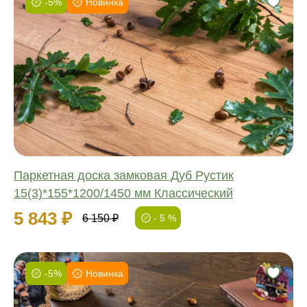
-5%
Новинка
Фаска:
Соединение:
Обработка:
Длина:
Ширина:
Толщина:
Паркетная доска замковая Дуб Рустик
15(3)*155*1200/1450 мм Классический
5 843 ₽
6 150 ₽
- 5 %
-5%
Новинка
Фаска:
Соединение: