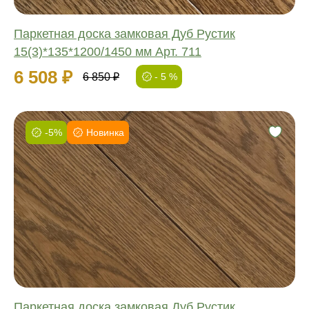
Паркетная доска замковая Дуб Рустик
15(3)*135*1200/1450 мм Арт. 711
6 508 ₽
6 850 ₽
- 5 %
-5%
Новинка
Фаска:
Соединение:
Обработка:
Длина:
Ширина:
Толщина:
Паркетная доска замковая Дуб Рустик