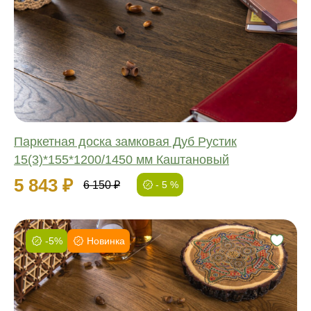
Обработка:
Длина:
Ширина:
Толщина:
Паркетная доска замковая Дуб Рустик
15(3)*155*1200/1450 мм Каштановый
5 843 ₽
6 150 ₽
- 5 %
-5%
Новинка
Фаска:
Соединение:
Обработка:
Длина: