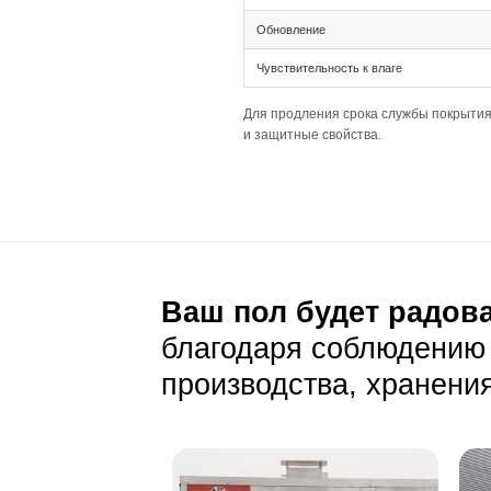
Раскладка: палу
Размер планки: 
Совместимость с
Уход и эксп
Ежедневный уход
Регулярно очища
Для влажной убо
При необходимо
Особенности покры
Характеристика
Тип покрытия