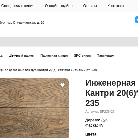
О студии
Спецпредложения
Онлайн-подб
Санкт-Петербург, ул. Студенческая, д. 10
ска
Массивная доска
Штучный паркет
Паркетная химия
ерная доска
—
Инженерная доска шип-паз Дуб Кантри 20(6)*155*50