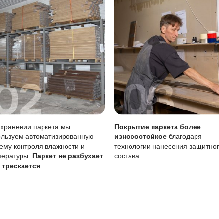
рапинам
Ца
Во
Ухо
Мож
 влаге
Чув
а службы покрытия рекомендуется регулярно обновлять е
а.