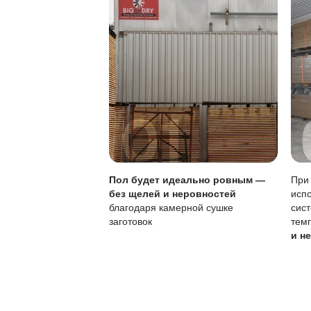
Устойчивость к ца
Локальный ремонт
Частота ухода
Обновление
Чувствительность к
Для продления срок
и защитные свойств