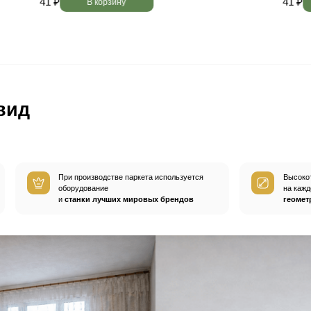
вным —
При хранении паркета мы
й
используем автоматизированную
систему контроля влажности и
температуры.
Паркет не разбухает
и не трескается