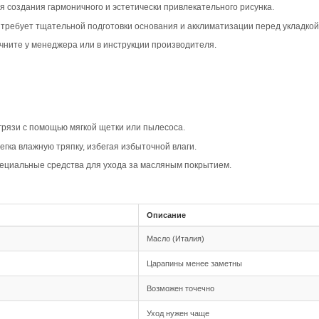
вара
шип-паз Дуб Кантри Арт. 235 обладает теплым дымчатым о
чных стилей, включая скандинавский и кантри, и может бы
едполагает наличие сучков и вариативность тона, что пр
т характер в интерьер.
ает текстуру и рисунок доски, визуально усиливая “живос
овместимость
 шип-паз, что обеспечивает надежное соединение между 