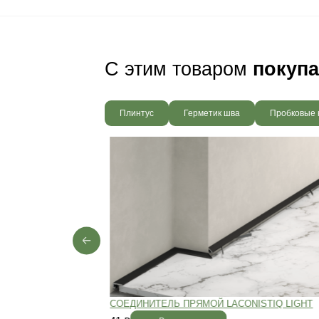
Ваш пол будет
благодаря соб
производства,