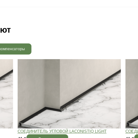
 радовать вас и через 3
людению технологии сушки
 хранения и обработки