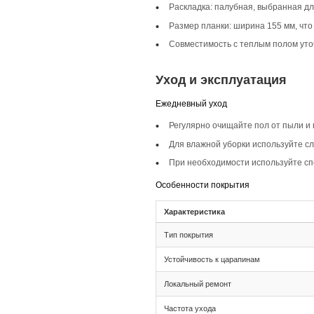
Описание то
Инженерная доска 
подходит для разли
Селекция Кантри
Селекция Кантри пр
природе и добавляе
Фаска 4V
Фаска 4V подчеркив
интересным.
Монтаж и с
Монтаж
Тип соединения: