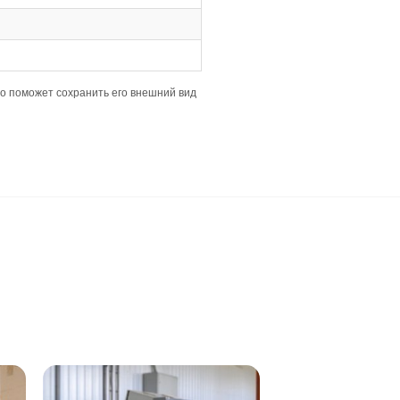
и привлекательного рисунка.
ания и акклиматизации перед укладкой.
роизводителя.
есоса.
ой влаги.
ляным покрытием.
исание
ло (Италия)