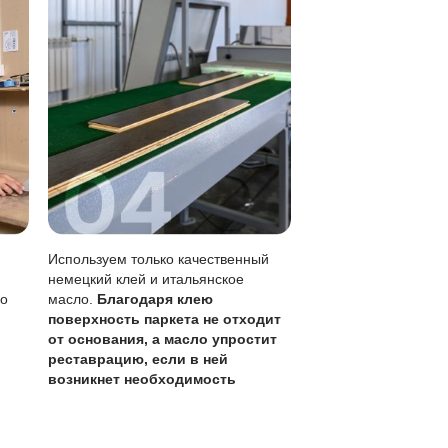
рапины менее заметны
зможен точечно
д нужен чаще
но делать самостоятельно
ствительно к стоячей воде
го с помощью специальных средств, что поможет сохрани