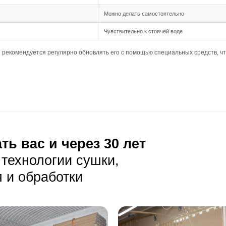
бная, выбранная для создания гармоничного и эстетическ
ширина 155 мм, что требует тщательной подготовки основ
 теплым полом уточните у менеджера или в инструкции п
луатация
йте пол от пыли и грязи с помощью мягкой щетки или пыл
рки используйте слегка влажную тряпку, избегая избыточн
сти используйте специальные средства для ухода за мас
тия
Оп
Мас