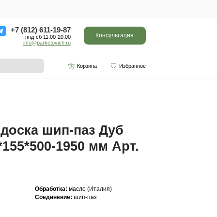
ор
Отзывы
Контакты
+7 (812) 611-
пнд-сб 11:0
info@parketo
SPC винил
Партнерам
0-1950 мм Арт. 235
Инженерная доска ш
Кантри 20(6)*155*500
235