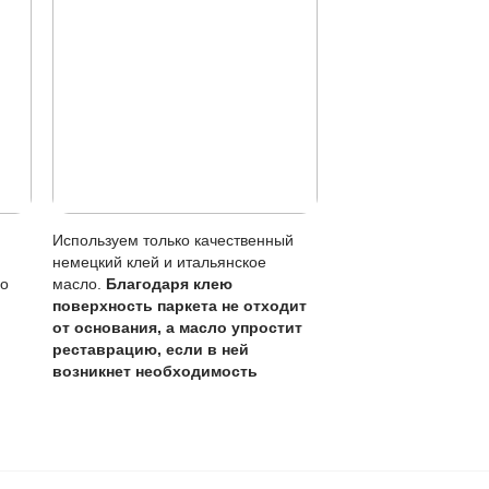
 хорошо отжатой тряпкой.
туру дерева, не образуя плёнки.
 лаке.
я всего пола.
я (раз в 1-3 года в зависимости от нагрузки).
жи нужно убирать сразу.
остоянии. Запас ценного слоя позволяет эксплуатировать
асло.