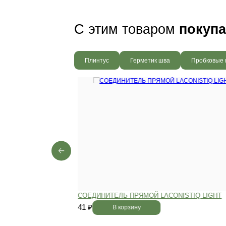
Ваш пол будет
благодаря соб
производства,