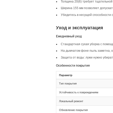
Описание то
Инженерная доска 
минималистичные и 
с отделочными мат
Селекция Кантри
Селекция Кантри пр
сохраняет характер
Фаска 4V
Фаска 4V на доске 
выразительным и и
Монтаж и с
Монтаж