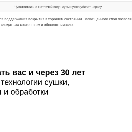
шип-паз обеспечивает надёжное и простое соединение ме
 длина 500-1950 мм позволяют создать сбалансированное 
дка подходит для данного формата, обеспечивая красивы
ния
ребует тщательной подготовки основания, так как доска б
позволяет допускать небольшие неровности основания, н
ущей способности основания, так как нагрузка на него буд
луатация
ая уборка с помощью веников или пылесосов с мягкой щёт
е пыль заметна, особенно на более светлых оттенках, п