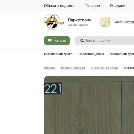
Объекты под ключ
Галерея
Каталог
Инженерная доска
Паркетная до
Главная
—
Каталог паркета
—
Инжен