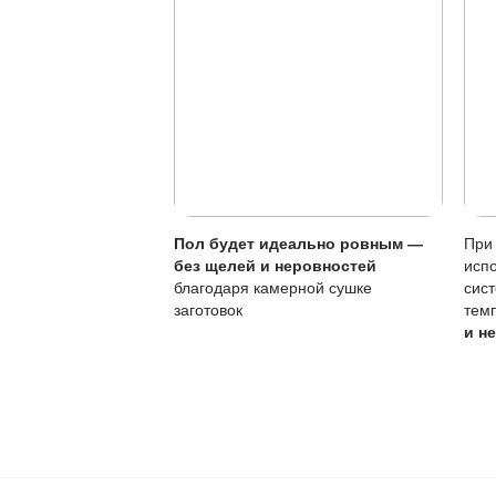
Защита от воды:
Особенности покры
Параметр
Тип покрытия
Устойчивость к по
Локальный ремонт
Обновление покры
Чувствительность к
Регулярное обновл
интенсивнее, но вс