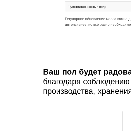
Тип соединения 
Ширина 155 мм и
Палубная раскла
Подготовка основа
Толщина 20(6) т
Ширина 155 мм 
Убедитесь в нес
Уход и эксп
Ежедневный уход
Стандартная сух
На дымчатом фон