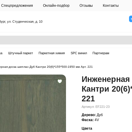
О студии
Спецпредложения
Онлайн-подб
Санкт-Петербург, ул. Студенческая, д. 10
ска
Массивная доска
Штучный паркет
Паркетная химия
ерная доска
—
Инженерная доска шип-паз Дуб Кантри 20(6)*155*50