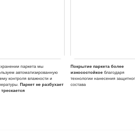
 лужи нужно убирать сразу, влажную уборку делать только
тия
Описание
Масло (Италия) проникает в струк
вреждениям
Царапины менее заметны, чем на
Возможен точечно, без перекрыти
тия
Требует периодического обновлени
 воде
Чувствительно к стоячей воде, лу
ение масла важно для поддержания покрытия в хорошем с
ё равно необходимо следить за состоянием и обновлять м