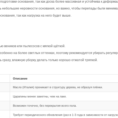
вара
шип-паз Дуб Кантри с фаской 4V в дымчатом цвете созда
современные классические стили, добавляя уют и натура
ериалами и мебелью.
едлагает натуральный рисунок с сучками и умеренной вар
 древесины. Доска будет выглядеть естественно и стильн
Кантри добавляет объём и акцентирует естественность рис
нтересным. В сочетании с дымчатым цветом, фаска усили
овместимость