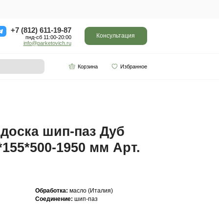
ор
Отзывы
Контакты
+7 (812) 611-
пнд-сб 11:0
info@parketo
SPC винил
Партнерам
0-1950 мм Арт. 221
Инженерная доска ш
Кантри 20(6)*155*500
221