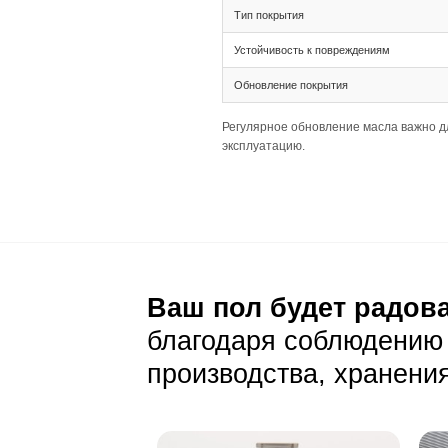
Тип соединения 
Ширина 205 XL и
монтаже.
Палубная раскла
Подготовка основа
Толщина 20(6) т
Ширина 205 XL 
Важно обеспечит
Уход и эксп
Ежедневный уход
Стандартная сух
Дымчатый цвет д