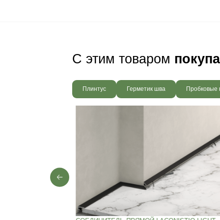
Ваш пол будет
благодаря соб
производства,