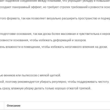
вара
шип-паз Дуб Кантри в дымчатом цвете создает современн
 подчеркивая натуральную текстуру дерева. Такой вариа
я при этом стильный вид.
едлагает натуральный рисунок с сучками и умеренной вар
тыми оттенками, добавляя глубину и характер помещению
ает естественность рисунка и добавляет объем каждой пл
ятие, делая пол более выразительным и интересным.
овместимость