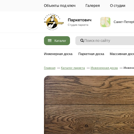
Объекты под ключ
Галерея
Каталог
Инженерная доска
Паркетная до
Главная
—
Каталог паркета
—
Инжен