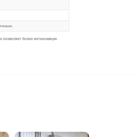
ми, что упрощает укладку и повышает долговечность пок
ют строгих требований к ровности основания и аккуратно
льно расширить пространство и подчеркнуть текстуру дер
олее массивная и чувствительна к неровностям.
деформаций и зазоров.
ежать негативного влияния на доски.
кой.
гулярно, чтобы поддерживать чистоту.