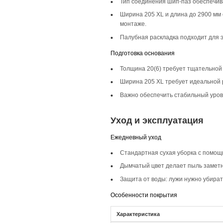
Описание то
Инженерная доска 
современные стили,
атмосферу, сохраня
Селекция Кантри
Селекция Кантри пр
сочетается с дымча
Фаска 4V
Фаска 4V подчеркив
визуальное воспри
Монтаж и с
Монтаж