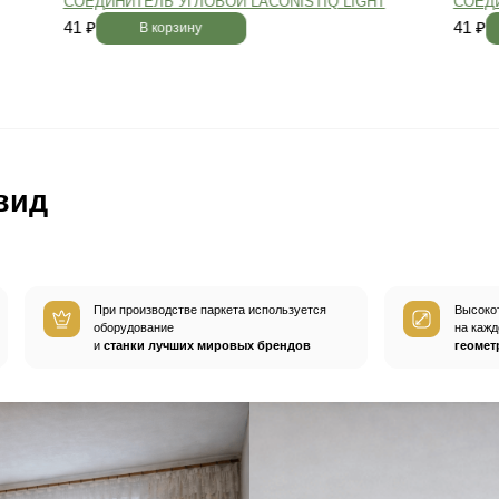
вным —
При хранении паркета мы
й
используем автоматизированную
систему контроля влажности и
температуры.
Паркет не разбухает
и не трескается