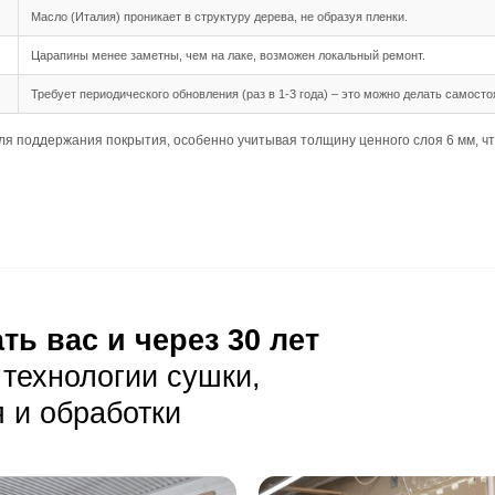
шип-паз обеспечивает надежное соединение между планка
 длина до 2900 мм создают панорамный эффект, но требу
дка подходит для этого формата, так как позволяет визуа
ния
ребует тщательной подготовки основания, так как доска б
требует идеальной ровности основания, чтобы избежать 
ь стабильный уровень влажности в помещении, чтобы изб
луатация
ая уборка с помощью веников или пылесосов с мягкой щет
елает пыль заметной, поэтому рекомендуется убирать ре