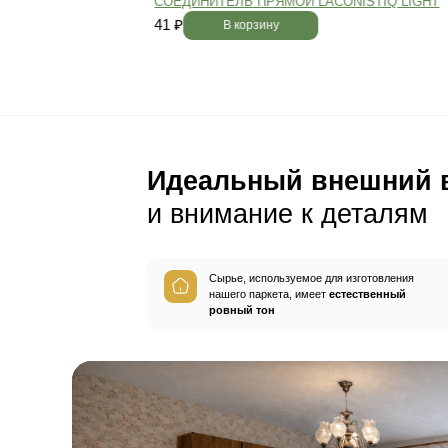
Пол будет идеально ро
без щелей и неровносте
благодаря камерной сушке
заготовок