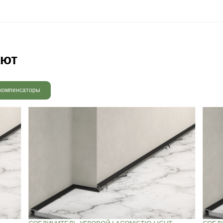
 радовать вас и через 3
людению технологии сушки
 хранения и обработки