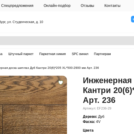
О студии
Спецпредложения
Онлайн-подб
Санкт-Петербург, ул. Студенческая, д. 10
ска
Массивная доска
Штучный паркет
Паркетная химия
ерная доска
—
Инженерная доска шип-паз Дуб Кантри 20(6)*205 XL