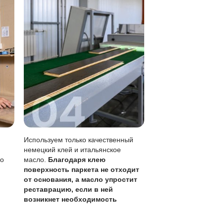
 хорошо отжатой тряпкой.
 дерева, не образуя пленки.
е, возможен локальный ремонт.
аз в 1-3 года) – это можно делать самостоятельно.
итывая толщину ценного слоя 6 мм, что позволяет более