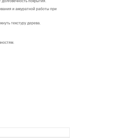
ый и сдержанный интерьер. Она отлично вписывается в 
нт подходит для просторных помещений, где важно создат
иативностью тона. Это создает живой, но не хаотичный в
.
анке. В сочетании с селекцией Кантри и дымчатым цветом