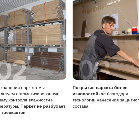
 лужи нужно убирать сразу, влажную уборку делать только
тия
Описание
Масло (Италия) проникает в структуру
вреждениям
Царапины менее заметны, чем на лак
тия
Требует периодического обновления (р
ние масла важно для поддержания покрытия, особенно уч