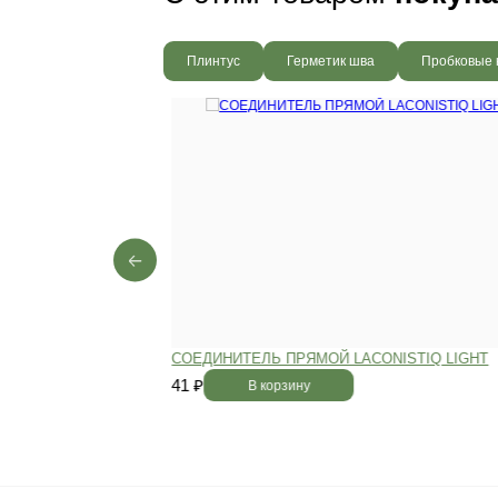
Ваш пол будет
благодаря соб
производства,