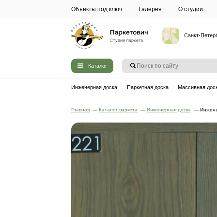
Объекты под ключ
Галерея
Каталог
Инженерная доска
Паркетная до
Главная
—
Каталог паркета
—
Инжен