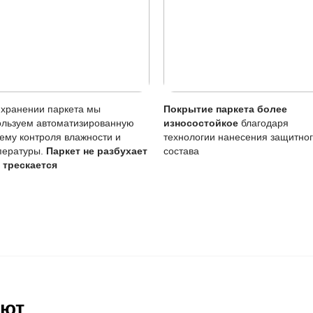
Особенность
га
Требует аккуратности
Менее заметны, поддаютс
Возможен точечно
а
Требует внимания чаще
тия
Просто, можно своими си
а службы покрытия рекомендуется регулярно проводить у