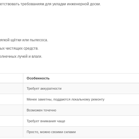
вара
ип-паз Дуб Кантри Арт. 221 создаёт тёплую и уютную ат
тся в различные стили, от классического до современног
ля офисов.
рактеризуется естественным рисунком с наличием сучков 
идуальность и характер.
ффект объёма и визуально выделяет каждую планку, что д
овместимость
 шип-паз, что обеспечивает надёжное и простое соединен