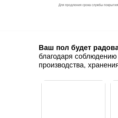
Рекомендуемая р
Совместимость с
Подготовка основа
Основание долж
Влажность основ
Уход и эксп
Ежедневный уход
Убирайте пыль и
Избегайте испо
Защитите поверх
Особенности покры