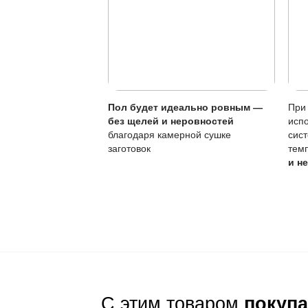
Параметр
Поверхностная вла
Царапины
Локальный ремонт
Регулярность уход
Обновление покры
Для продления срок