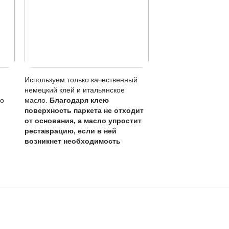
я локальному ремонту
лами
ход и обновление масла.