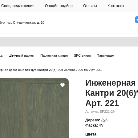
О студии
Спецпредложения
Онлайн-подб
Санкт-Петербург, ул. Студенческая, д. 10
ска
Массивная доска
Штучный паркет
Паркетная химия
ерная доска
—
Инженерная доска шип-паз Дуб Кантри 20(6)*205 XL