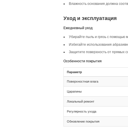
Описание то
Инженерная доска ш
прекрасно вписываю
спальни, а также д
Селекция Кантри
Селекция Кантри ха
пространству индив
Фаска 4V
Фаска 4V создаёт э
Монтаж и с
Монтаж
Тип соединения: