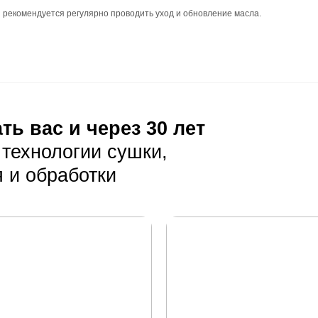
аскладка: палубная, так как она позволяет создать гармо
 тёплым полом: уточните у менеджера.
ния
но быть ровным и прочным.
ания должна соответствовать требованиям для укладки и
луатация
 грязь с помощью мягкой щётки или пылесоса.
льзования абразивных чистящих средств.
ность от прямых солнечных лучей и влаги.
тия