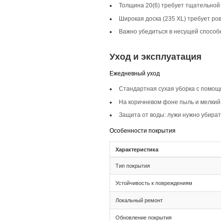
Описание то
Инженерная доска ш
классические, скан
так и в общественн
Селекция Кантри
Селекция Кантри пр
сохраняет характер
Фаска 4V
Фаска 4V на досках
делает пол более в
Монтаж и с
Монтаж