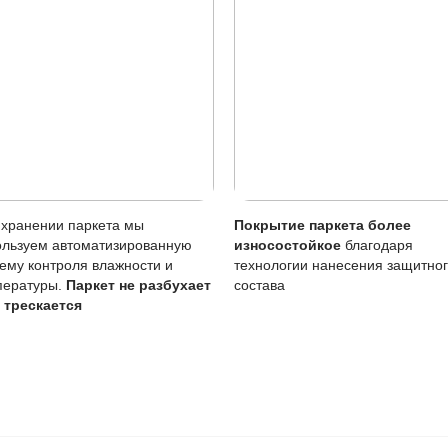
 лужи нужно убирать сразу, влажную уборку делать только
тия
Описание
Масло (Италия)
вреждениям
Царапины менее за
Возможен точечно 
тия
Требует периодичес
 воде
Чувствительно к ст
ние масла важно для продления срока службы покрытия, 
атацию, но требует внимания к уходу.