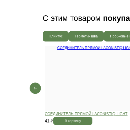
Ваш пол будет
благодаря соб
производства,