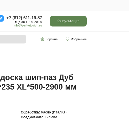
ор
Отзывы
Контакты
+7 (812) 611-
пнд-сб 11:0
info@parketo
SPC винил
Партнерам
*500-2900 мм Арт. 227
Инженерная доска ш
Кантри 20(6)*235 XL*
Арт. 227