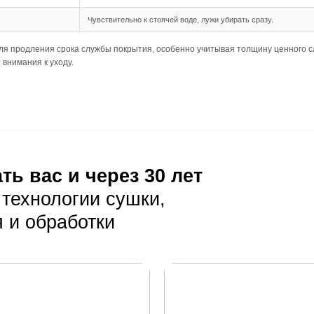
шип-паз обеспечивает надёжное и простое соединение ме
 длина 500-2900 мм создают панорамный эффект, но треб
дка подходит для данного формата, позволяя создать га
ния
ребует тщательной подготовки основания, так как доска б
235 XL) требует ровного основания, чтобы избежать пробл
 в несущей способности основания, так как нагрузка на не
луатация
ая уборка с помощью веников или пылесосов с мягкой щёт
оне пыль и мелкий мусор менее заметны, но тёмные пятна