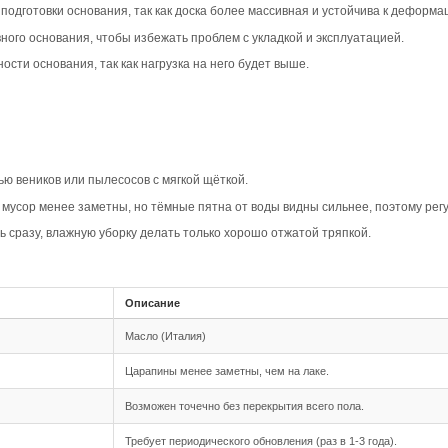
вара
ип-паз Дуб Кантри с фаской 4V в коричневом цвете созд
динавские и эклектичные стили, подчеркивая натуральный
ых пространствах, где важна эстетика и комфорт.
едлагает натуральный рисунок с сучками и умеренной вар
 древесины. Пол будет выглядеть естественно и гармонич
 Кантри подчеркивает текстуру и объём каждой планки, со
ыразительным, что особенно заметно на фоне коричневог
овместимость