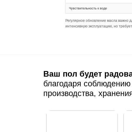
Тип соединения 
Ширина 235 XL и
Палубная раскла
Подготовка основа
Толщина 20(6) т
Широкая доска (
Важно убедиться
Уход и эксп
Ежедневный уход
Стандартная сух
На коричневом ф