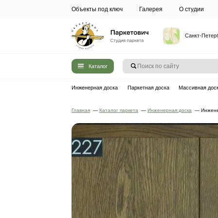
Объекты под ключ
Галерея
Каталог
Инженерная доска
Паркетная до
Главная
—
Каталог паркета
—
Инжен