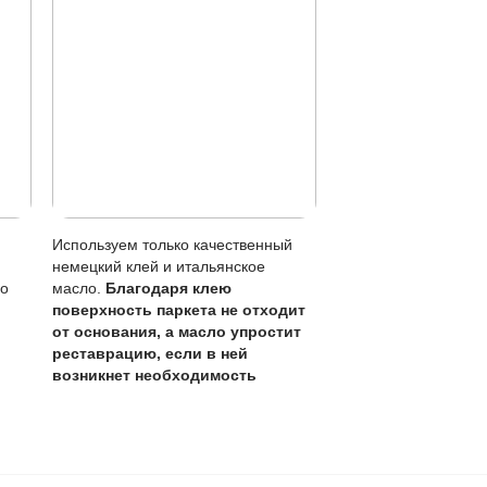
 хорошо отжатой тряпкой.
метны, чем на лаке.
без перекрытия всего пола.
кого обновления (раз в 1-3 года).
оячей воде, лужи убирать сразу.
особенно учитывая толщину ценного слоя в 6 мм, что поз