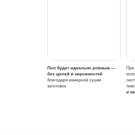
Защита от воды:
Особенности покры
Характеристика
Тип покрытия
Устойчивость к по
Локальный ремонт
Обновление покры
Чувствительность к
Регулярное обновле
интенсивную эксплу