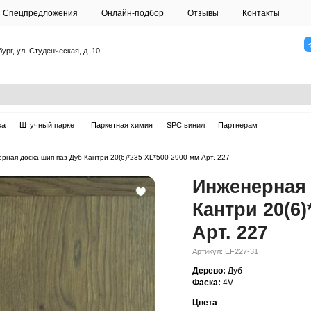
О студии
Спецпредложения
Онлайн-подб
Санкт-Петербург, ул. Студенческая, д. 10
ска
Массивная доска
Штучный паркет
Паркетная химия
ерная доска
—
Инженерная доска шип-паз Дуб Кантри 20(6)*235 XL