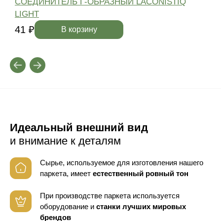
СОЕДИНИТЕЛЬ Г-ОБРАЗНЫЙ LACONISTIQ
LIGHT
4
41 ₽
В корзину
Идеальный внешний вид
и внимание к деталям
Сырье, используемое для изготовления нашего
паркета, имеет
естественный ровный тон
При производстве паркета используется
оборудование
и
станки лучших мировых
брендов