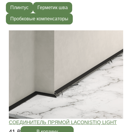
Плинтус
Герметик шва
Пробковые компенсаторы
СОЕДИНИТЕЛЬ ПРЯМОЙ LACONISTIQ LIGHT
41 ₽
4
В корзину