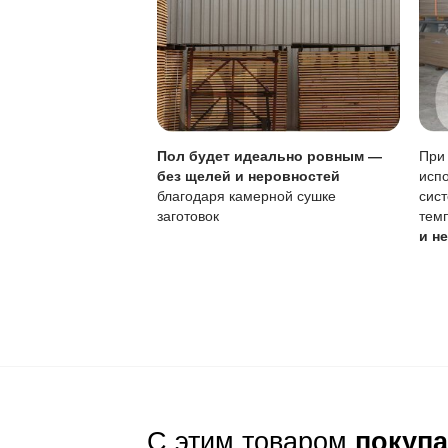
Параметр
Поверхностная вла
Царапины
Локальный ремонт
Регулярность уход
Обновление покры
Для продления срок