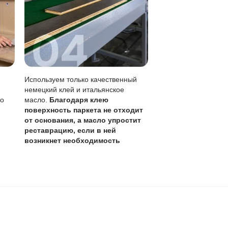
я локальному ремонту
лами
ход и обновление масла.