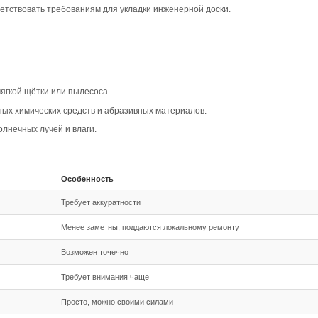
вара
ип-паз Дуб Кантри Арт. 221 создаёт тёплую и уютную атм
ичные стили, от классического до современного. Это покр
рактеризуется естественной вариативностью тона и налич
ие оттенков, что делает каждую планку особенной.
ффект объёма и визуально выделяет стыки между планками
овместимость
 шип-паз, что обеспечивает надёжное и простое соединен