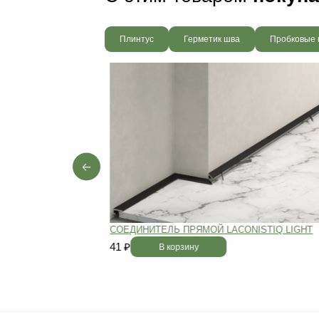
Ваш пол будет
благодаря соб
производства,