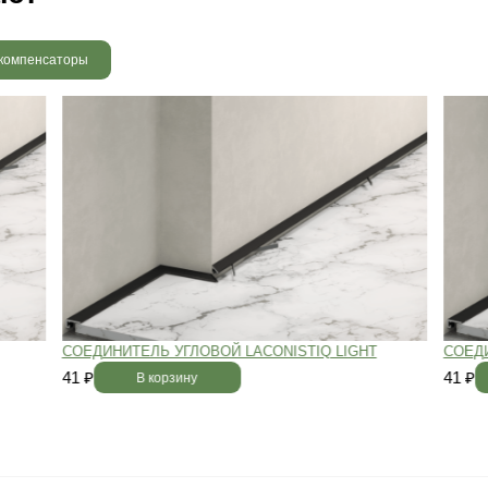
 радовать вас и через 3
людению технологии сушки
 хранения и обработки