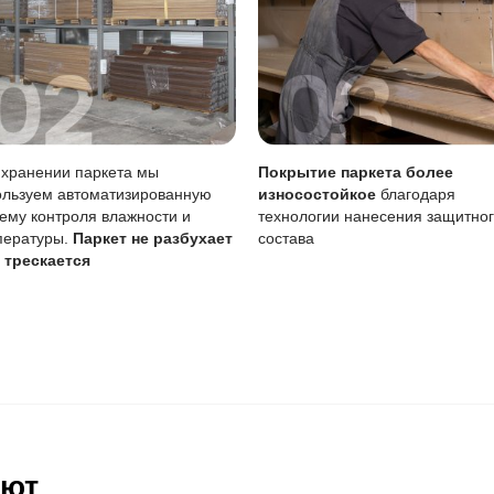
Особенность
га
Требует аккуратности
Менее заметны, поддаютс
Возможен точечно
а
Требует внимания чаще
тия
Просто, можно своими си
а службы покрытия рекомендуется регулярно проводить у