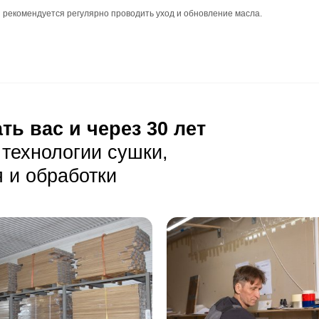
аскладка: палубная, так как она позволяет создать гармо
 тёплым полом: уточните у менеджера.
ния
но быть ровным и прочным.
ания должна соответствовать требованиям для укладки и
луатация
 грязь с помощью мягкой щётки или пылесоса.
ьзования агрессивных химических средств и абразивных 
ность от прямых солнечных лучей и влаги.
тия