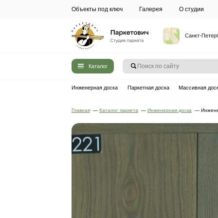
Объекты под ключ
Галерея
Каталог
Инженерная доска
Паркетная до
Главная
—
Каталог паркета
—
Инжен