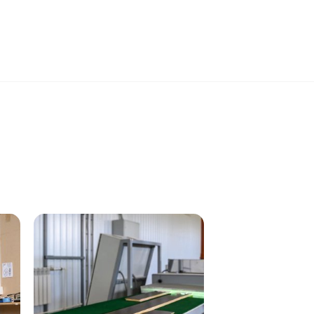
ничный и эстетически привлекательный вид.
нженерной доски.
материалов.