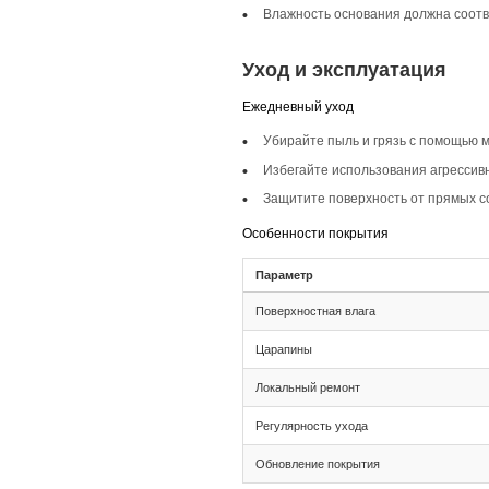
Описание то
Инженерная доска ш
вписываются в разл
для офисов.
Селекция Кантри
Селекция Кантри ха
увидите разнообраз
Фаска 4V
Фаска 4V создаёт э
Монтаж и с
Монтаж
Тип соединения: