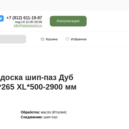
ор
Отзывы
Контакты
+7 (812) 611-
пнд-сб 11:0
info@parketo
SPC винил
Партнерам
*500-2900 мм Арт. 221
Инженерная доска ш
Кантри 20(6)*265 XL*
Арт. 221