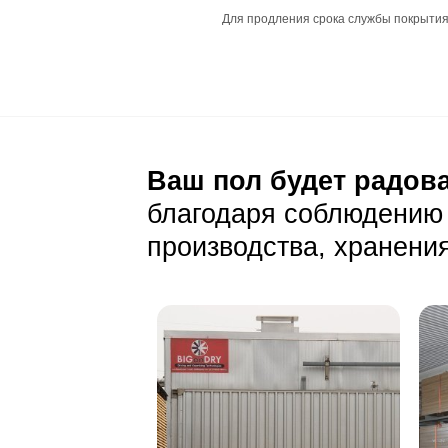
Рекомендуемая р
Совместимость с
Подготовка основа
Основание долж
Влажность основ
Уход и эксп
Ежедневный уход
Убирайте пыль и
Избегайте испол
Защитите поверх
Особенности покры