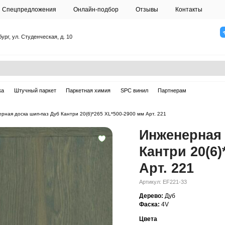
О студии
Спецпредложения
Онлайн-подб
Санкт-Петербург, ул. Студенческая, д. 10
ска
Массивная доска
Штучный паркет
Паркетная химия
ерная доска
—
Инженерная доска шип-паз Дуб Кантри 20(6)*265 XL