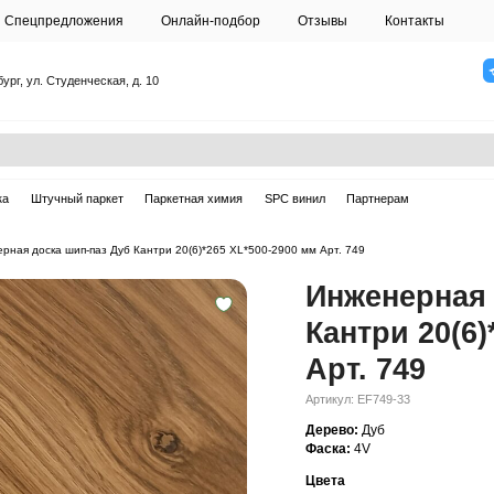
О студии
Спецпредложения
Онлайн-подб
Санкт-Петербург, ул. Студенческая, д. 10
ска
Массивная доска
Штучный паркет
Паркетная химия
ерная доска
—
Инженерная доска шип-паз Дуб Кантри 20(6)*265 XL