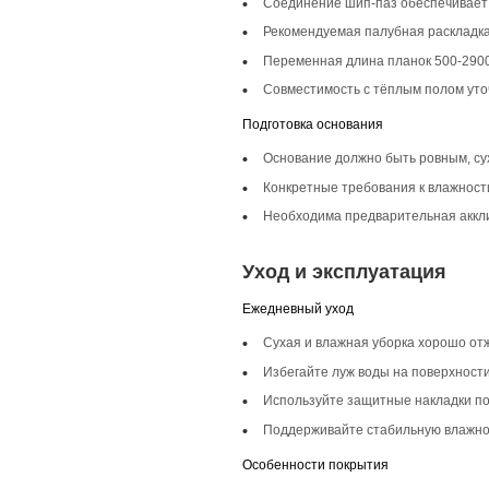
Описание то
Инженерная доска 
естественную красо
Селекция Кантри
Селекция Кантри де
заболонь, небольш
индивидуальность.
Фаска 4V
Фаска 4V означает 
покрытия. Пол при
Монтаж и с
Монтаж