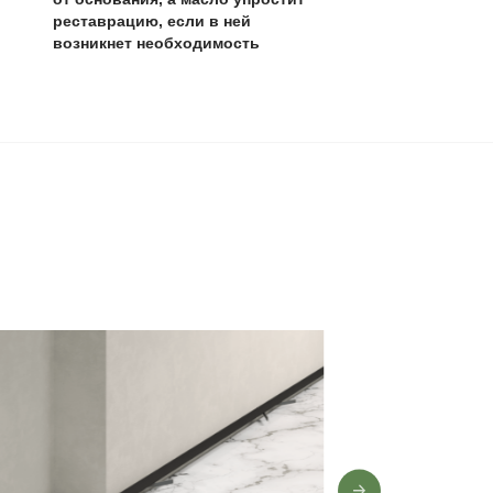
защитные свойства покрытия и продлить срок службы пол
0 лет
,