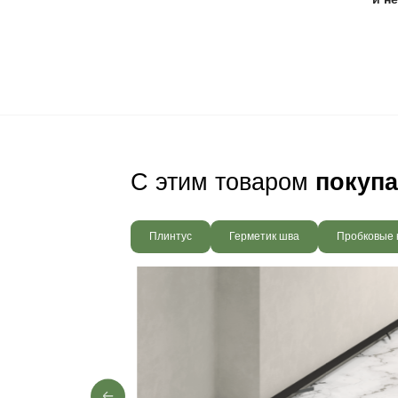
Регулярное использ
Ваш пол будет
благодаря соб
производства,