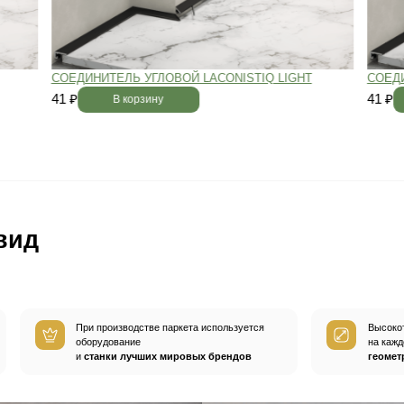
вным —
При хранении паркета мы
й
используем автоматизированную
систему контроля влажности и
температуры.
Паркет не разбухает
и не трескается