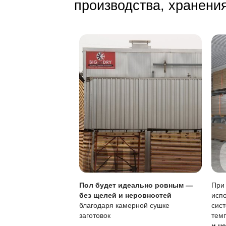
Избегайте луж в
Используйте за
Поддерживайте 
Особенности покры
Параметр
Поверхностная вла
Царапины
Локальный ремонт
Регулярность уход
Обновление покры