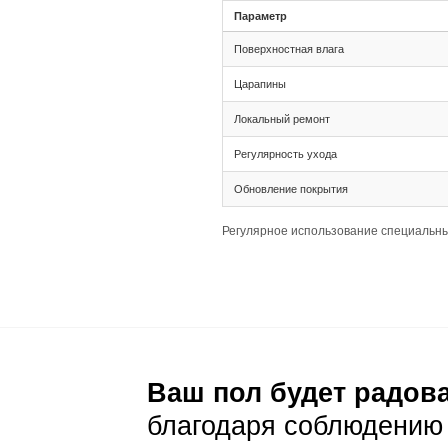
Соединение шип-
Рекомендуемая 
Переменная длин
Совместимость 
Подготовка основа
Основание долж
Конкретные тре
Необходима пре
Уход и эксп
Ежедневный уход
Сухая и влажна