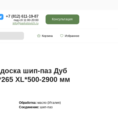
ор
Отзывы
Контакты
+7 (812) 611-
пнд-сб 11:0
info@parketo
SPC винил
Партнерам
*500-2900 мм Арт. 749
Инженерная доска ш
Кантри 20(6)*265 XL*
Арт. 749