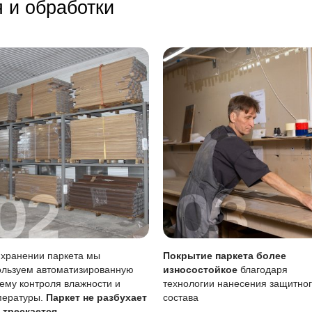
оды на поверхности
щитные накладки под мебель
стабильную влажность в помещении
тия
Особенность
га
Требует аккуратности
Менее заметны, поддаютс
Возможен точечно
а
Требует внимания чаще
тия
Просто, можно своими си