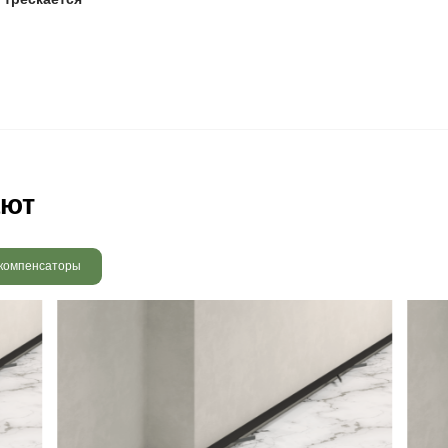
ование специальных масел для ухода поможет сохранить 
 радовать вас и через 3
людению технологии сушки
 хранения и обработки