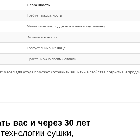
паз обеспечивает плотное прилегание планок друг к дру
палубная раскладка создаёт классический рисунок с рав
а планок 500-2900 мм позволяет создать естественный р
с тёплым полом уточните у менеджера
ния
но быть ровным, сухим и прочным
бования к влажности и перепадам высот уточните у мене
дварительная акклиматизация материала в помещении
луатация
я уборка хорошо отжатой тряпкой