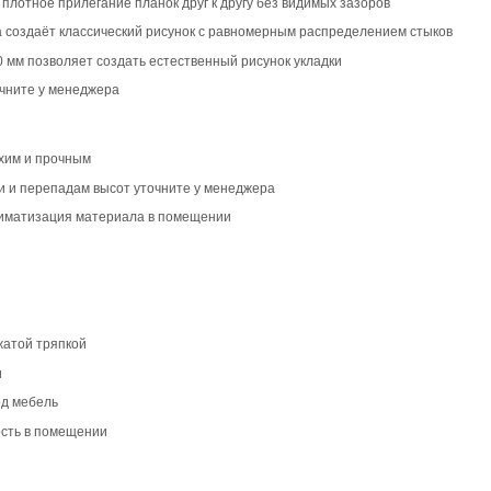
вара
из дуба с масляным покрытием создаёт тёплую натураль
ту древесины, а фаска 4V добавляет объём покрытию. Под
монстрирует живой характер дуба с естественными особе
ие трещинки и цветовые переходы. Рисунок получается в
скошенные края со всех четырёх сторон каждой планки. Э
обретает дополнительный объём и фактурность.
овместимость