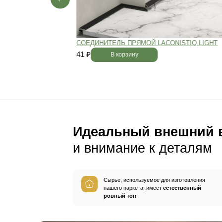
Пол будет идеально ро
без щелей и неровносте
благодаря камерной сушке
заготовок