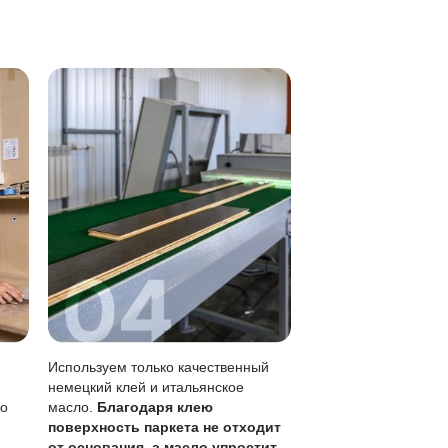
я локальному ремонту
лами