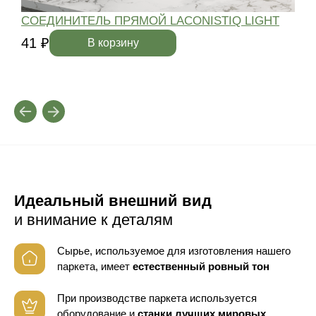
СОЕДИНИТЕЛЬ ПРЯМОЙ LACONISTIQ LIGHT
41 ₽
4
В корзину
Идеальный внешний вид
и внимание к деталям
Сырье, используемое для изготовления нашего
паркета, имеет
естественный ровный тон
При производстве паркета используется
оборудование
и
станки лучших мировых