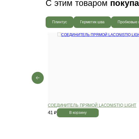
благодаря соб
производства,