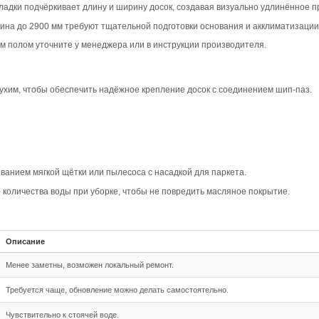
вара
шип-паз Дуб Прайм с масляным покрытием создаёт в инте
ей для классических и современных стилей. Фаска 4V доб
актеризуется равномерным рисунком без сучков, что созд
ии с селекцией Прайм подчёркивает геометрию досок, созд
и.
овместимость
 шип-паз. Это означает, что доски легко соединяются ме