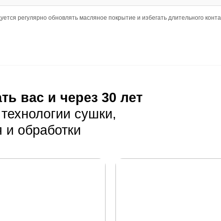
бная. Этот тип раскладки подчёркивает длину и ширину д
ширина 205 мм и длина до 2900 мм требуют тщательной п
местимость с теплым полом уточните у менеджера или в и
ния
о быть ровным и сухим, чтобы обеспечить надёжное креп
луатация
я уборка с использованием мягкой щётки или пылесоса с н
ьзования большого количества воды при уборке, чтобы н
тия