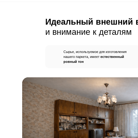
Пол будет идеально ро
без щелей и неровносте
благодаря камерной сушке
заготовок