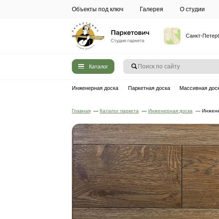
Объекты под ключ
Галерея
Каталог
Инженерная доска
Паркетная до
Главная
—
Каталог паркета
—
Инжен