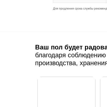
Раскладка: палу
Размер планки: 
Теплый пол: сов
Подготовка основа
Основание должн
Уход и эксп
Ежедневный уход
Регулярная суха
Избегайте испол
Особенности покры