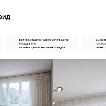
вным —
При хранении паркета мы
й
используем автоматизированную
систему контроля влажности и
температуры.
Паркет не разбухает
и не трескается