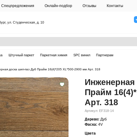
О студии
Спецпредложения
Онлайн-подб
Санкт-Петербург, ул. Студенческая, д. 10
ска
Массивная доска
Штучный паркет
Паркетная химия
ерная доска
—
Инженерная доска шип-паз Дуб Прайм 16(4)*205 XL*