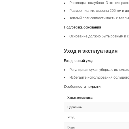
Описание то
Инженерная доска 
делают её подходящ
Селекция Прайм:
Селекция Прайм хар
чистоту линий.
Фаска 4V:
Фаска 4V в сочетан
структурированност
Монтаж и с
Монтаж
Тип соединения: