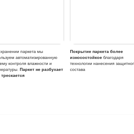
Описание
Менее заметны, возможен локальный рем
Требуется чаще, обновление можно дела
Чувствительно к стоячей воде.
а службы рекомендуется регулярно обновлять масляное по
 радовать вас и через 3