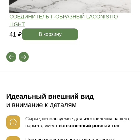
СОЕДИНИТЕЛЬ Г-ОБРАЗНЫЙ LACONISTIQ
LIGHT
4
41 ₽
В корзину
Идеальный внешний вид
и внимание к деталям
Сырье, используемое для изготовления нашего
паркета, имеет
естественный ровный тон
При производстве паркета используется