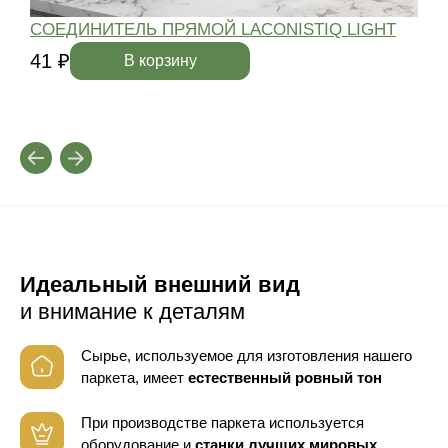
СОЕДИНИТЕЛЬ ПРЯМОЙ LACONISTIQ LIGHT
41 ₽
4
В корзину
Идеальный внешний вид
и внимание к деталям
Сырье, используемое для изготовления нашего
паркета, имеет
естественный ровный тон
При производстве паркета используется
оборудование
и
станки лучших мировых