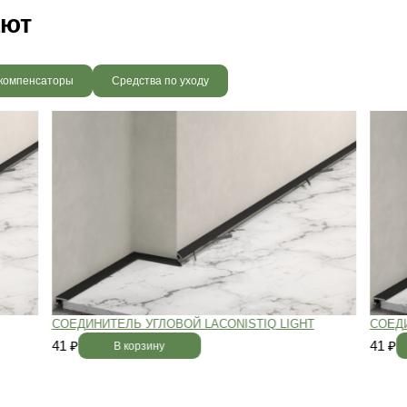
вным —
При хранении паркета мы
й
используем автоматизированную
систему контроля влажности и
температуры.
Паркет не разбухает
и не трескается