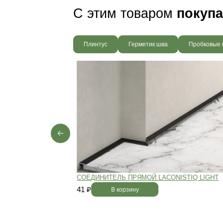
Пол будет идеально ро
без щелей и неровносте
благодаря камерной сушке
заготовок