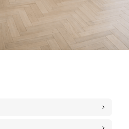
деталям
я изготовления
При производстве паркета
стественный
оборудование
и
станки лучших мировы