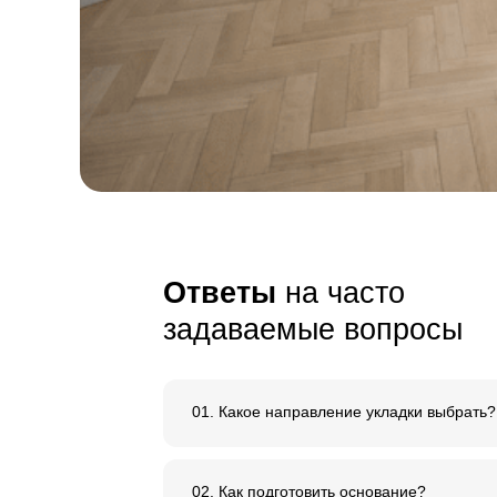
и внимание к 
Сырье, используемое дл
нашего паркета, имеет
е
ровный тон