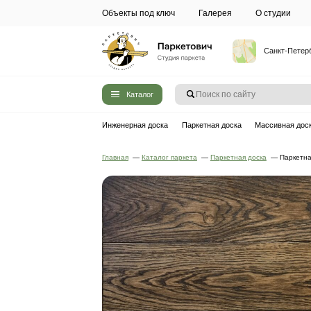
Объекты под ключ
Галерея
Каталог
Инженерная доска
Паркетная до
Главная
—
Каталог паркета
—
Паркет