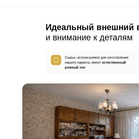
С этим товар
Плинтус
Герметик шв