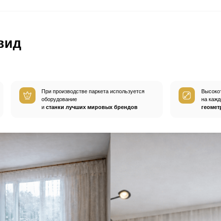
ом
покупают
а
Пробковые компенсаторы
Средства по уход