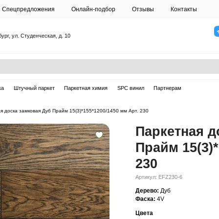
О студии
Спецпредложения
Онлайн-подб
Санкт-Петербург, ул. Студенческая, д. 10
ска
Массивная доска
Штучный паркет
Паркетная химия
ная доска
—
Паркетная доска замковая Дуб Прайм 15(3)*155*1200/