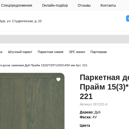
О студии
Спецпредложения
Онлайн-подб
Санкт-Петербург, ул. Студенческая, д. 10
ска
Массивная доска
Штучный паркет
Паркетная химия
ная доска
—
Паркетная доска замковая Дуб Прайм 15(3)*155*1200/