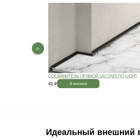
Пол будет идеально ро
без щелей и неровносте
благодаря камерной сушке
заготовок