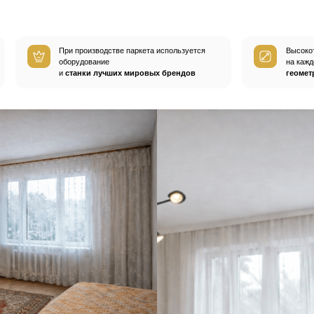
ом
покупают
а
Пробковые компенсаторы
Средства по уход