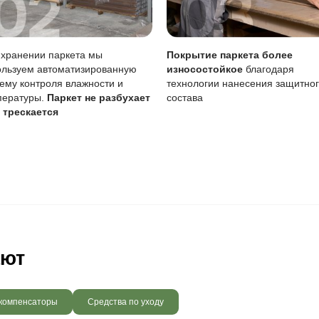
 радовать вас и через 3
людению технологии сушки
 хранения и обработки