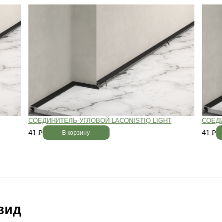
вным —
При хранении паркета мы
й
используем автоматизированную
систему контроля влажности и
температуры.
Паркет не разбухает
и не трескается