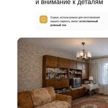
С этим товар
Плинтус
Герметик шв