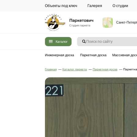
Объекты под ключ
Галерея
Каталог
Инженерная доска
Паркетная до
Главная
—
Каталог паркета
—
Паркет