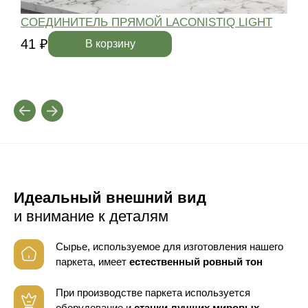
СОЕДИНИТЕЛЬ ПРЯМОЙ LACONISTIQ LIGHT
41 ₽
4
В корзину
Идеальный внешний вид
и внимание к деталям
Сырье, используемое для изготовления нашего
паркета, имеет
естественный ровный тон
При производстве паркета используется
оборудование
и
станки лучших мировых