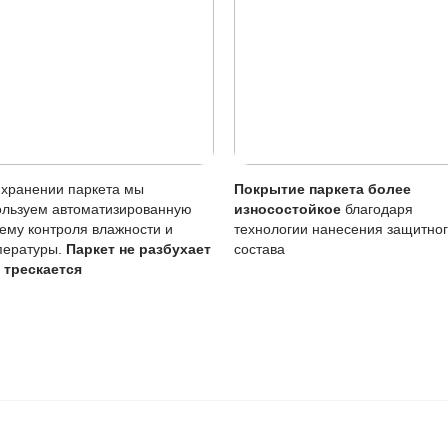
 радовать вас и через 3
людению технологии сушки
 хранения и обработки