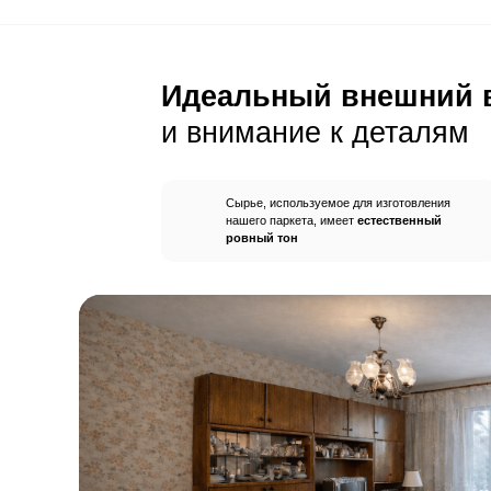
С этим товар
Плинтус
Герметик шв