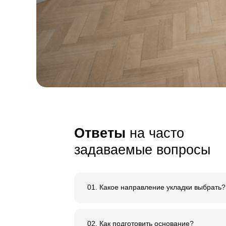
и внимание к 
Сырье, используемое дл
нашего паркета, имеет
е
ровный тон