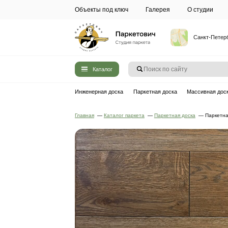
Объекты под ключ
Галерея
Каталог
Инженерная доска
Паркетная до
Главная
—
Каталог паркета
—
Паркет