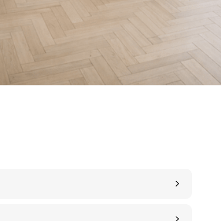
деталям
я изготовления
При производстве паркета 
стественный
оборудование
и
станки лучших мировы