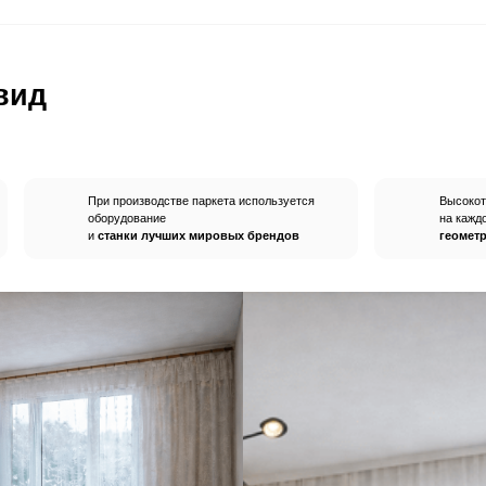
ом
покупают
а
Пробковые компенсаторы
Средства по уход