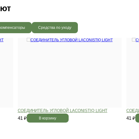
вным —
При хранении паркета мы
й
используем автоматизированную
систему контроля влажности и
температуры.
Паркет не разбухает
и не трескается