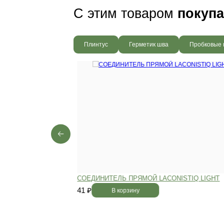
Пол будет идеально ро
без щелей и неровносте
благодаря камерной сушке
заготовок