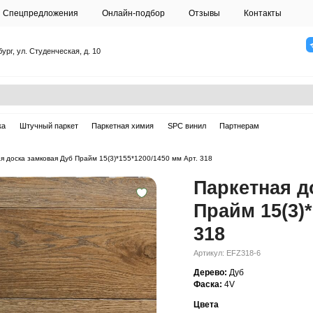
О студии
Спецпредложения
Онлайн-подб
Санкт-Петербург, ул. Студенческая, д. 10
ска
Массивная доска
Штучный паркет
Паркетная химия
ная доска
—
Паркетная доска замковая Дуб Прайм 15(3)*155*1200/