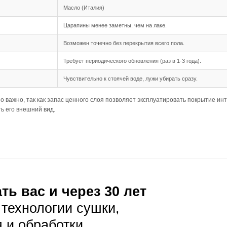
шип-паз обеспечивает надежное соединение между планка
 длина 500-1950 мм позволяют создать выразительный и 
дка подходит для данного формата, так как позволяет ви
ния
ребует более тщательной подготовки основания, так как 
205 мм) требует минимальных неровностей, чтобы избежат
 в несущей способности основания, особенно в помещени
луатация
ая уборка с помощью веников или пылесосов с мягкой щет
лает пыль заметной, поэтому требуется регулярная уборк