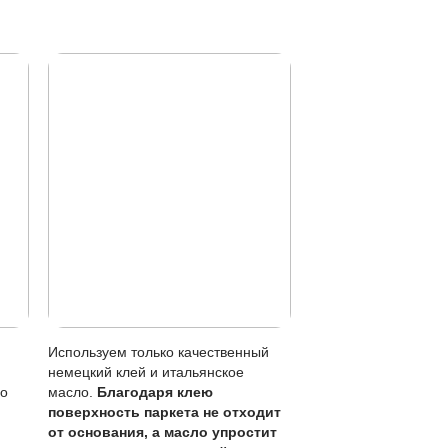
 хорошо отжатой тряпкой.
метны, чем на лаке.
без перекрытия всего пола.
кого обновления (раз в 1-3 года).
оячей воде, лужи убирать сразу.
озволяет эксплуатировать покрытие интенсивнее, но не за