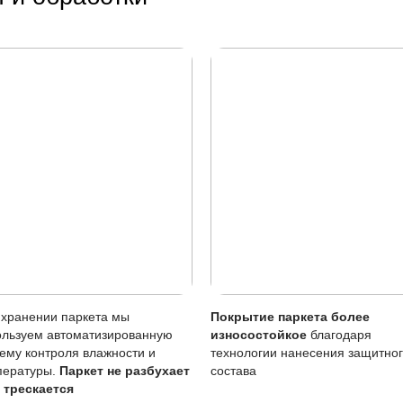
 лужи нужно убирать сразу, влажную уборку делать только
тия
Описание
Масло (Италия)
вреждениям
Царапины менее за
Возможен точечно 
тия
Требует периодичес
 воде
Чувствительно к ст
ние масла особенно важно, так как запас ценного слоя п
ке, чтобы сохранить его внешний вид.