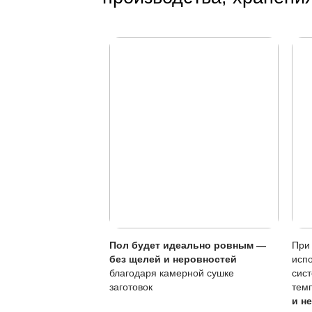
Защита от воды:
Особенности покры
Характеристика
Тип покрытия
Устойчивость к по
Локальный ремонт
Обновление покры
Чувствительность к
Регулярное обновле
своевременной убор