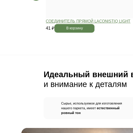
Пол будет идеально ро
без щелей и неровносте
благодаря камерной сушке
заготовок