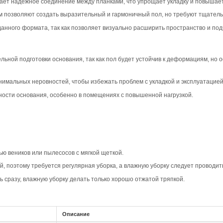
вара
ип-паз Дуб Прайм в светлом цвете создает легкую и воз
ей, визуально увеличивая пространство и придавая ему све
жна эстетика и комфорт.
актеризуется равномерным рисунком и минимумом сучков,
атно и стильно, что делает его универсальным для различ
ает геометрию укладки, добавляя визуальную глубину и а
ет эффект легкости и гармонии, что особенно важно для 
овместимость