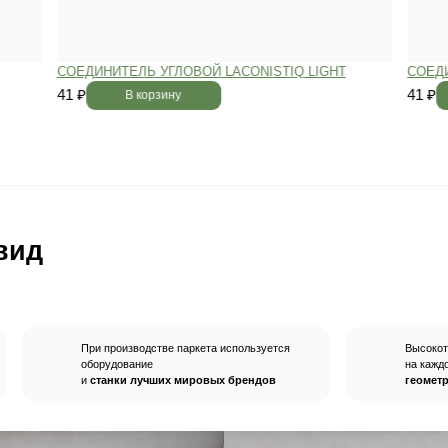
вным —
При хранении паркета мы
й
используем автоматизированную
систему контроля влажности и
температуры.
Паркет не разбухает
и не трескается