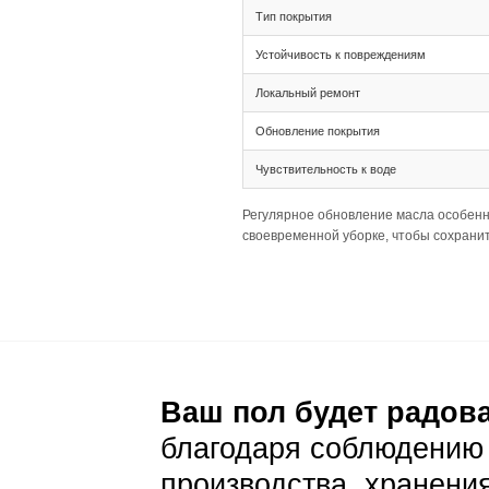
Тип соединения 
Ширина 205 мм и
Палубная раскла
Подготовка основа
Толщина 20(6) т
прочным.
Широкая доска (
Важно убедиться
Уход и эксп
Ежедневный уход
Стандартная сух
Светлый цвет де