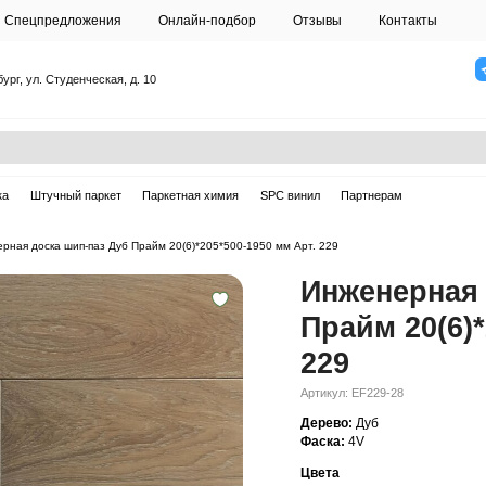
О студии
Спецпредложения
Онлайн-подб
Санкт-Петербург, ул. Студенческая, д. 10
ска
Массивная доска
Штучный паркет
Паркетная химия
ерная доска
—
Инженерная доска шип-паз Дуб Прайм 20(6)*205*500