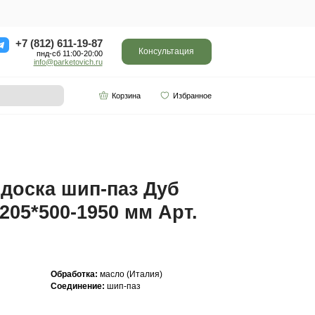
ор
Отзывы
Контакты
+7 (812) 611-
пнд-сб 11:0
info@parketo
SPC винил
Партнерам
-1950 мм Арт. 229
Инженерная доска ш
Прайм 20(6)*205*500-
229