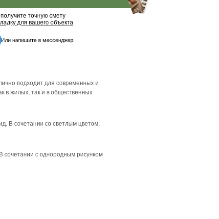
палубная
20
13 870 ₽
14 600 ₽
-5 %
Бесплатный обра
Рассчитать точную ц
Вы получите точную с
и
раскладку для вашего 
Или напишите в мес