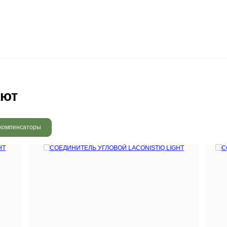
 радовать вас и через 3
людению технологии сушки
 хранения и обработки