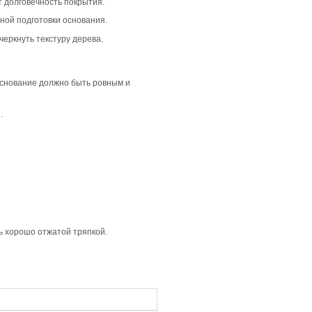
душную атмосферу в интерьере. Она отлично подходит дл
жесть. Такой вариант будет уместен как в жилых, так и в
 что создает лаконичный и цельный вид. В сочетании со 
ных интерьеров.
кцентируя внимание на каждой планке. В сочетании с одн
светлых интерьеров.