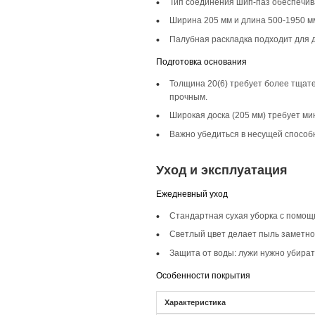
Описание то
Инженерная доска ш
скандинавских стил
помещениях, где ва
Селекция Прайм
Селекция Прайм хар
пол выглядит аккур
Фаска 4V
Фаска 4V подчеркив
Прайм, фаска созда
Монтаж и с
Монтаж