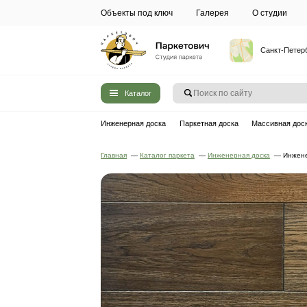
Объекты под ключ
Галерея
Каталог
Инженерная доска
Паркетная до
Главная
—
Каталог паркета
—
Инжен