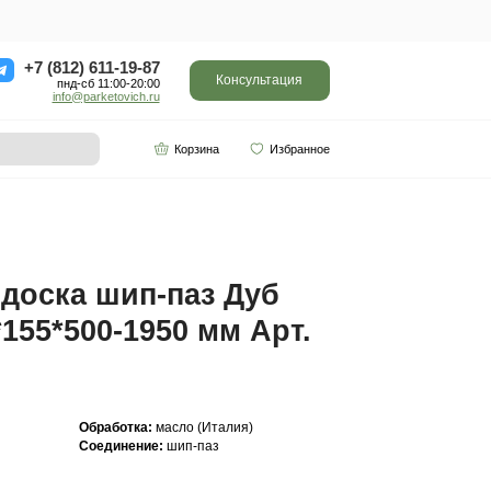
ор
Отзывы
Контакты
+7 (812) 611-
пнд-сб 11:0
info@parketo
SPC винил
Партнерам
-1950 мм Арт. 718
Инженерная доска ш
Рустик 16(4)*155*500
718