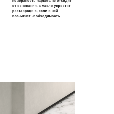
 в хорошем состоянии, учитывая толщину ценного слоя 
0 лет
,