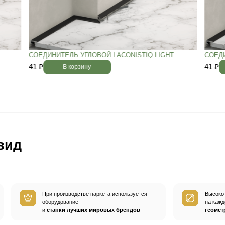
вным —
При хранении паркета мы
й
используем автоматизированную
систему контроля влажности и