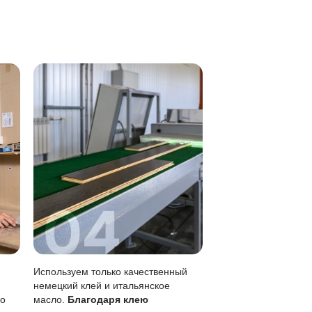
асадками.
 от воды видны сильнее, поэтому регулярная уборка важ
 хорошо отжатой тряпкой.
метны, чем на лаке.
без перекрытия всего пола.
кого обновления (раз в 1-3 года).
оячей воде, лужи убирать сразу.