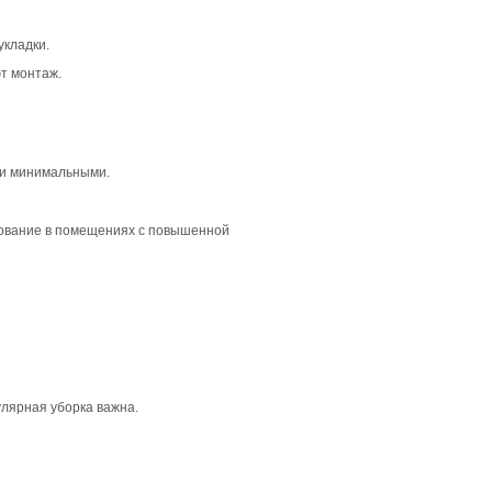
 традиционную атмосферу в интерьере. С её выразительно
ие и эклектичные стили. Такой пол будет прекрасно смотр
 и перепады тона делают каждую планку уникальной. Это 
Коричневый цвет усиливает ощущение тепла и уюта, что 
зволяя каждой доске выделяться. Это создает эффект глуб
т индивидуальность каждой планки, добавляя интересные 