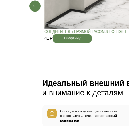
Пол будет идеально ро
без щелей и неровносте
благодаря камерной сушке