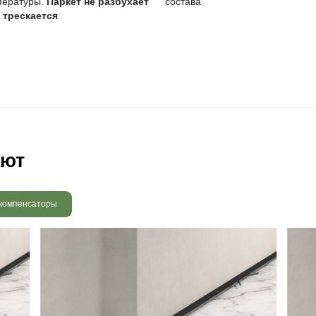
овление масла особенно важно для поддержания покрытия
ует регулярного ухода для предотвращения загрязнений.
 радовать вас и через 3
людению технологии сушки
 хранения и обработки