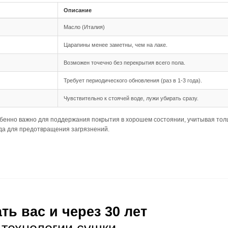
шип-паз обеспечивает надежное и простое соединение ме
 длина 500-1950 мм позволяют создать гармоничный и с
ная подходит для данного формата, обеспечивая стабильн
ния
озволяет укладывать доску на небольшие неровности ос
требует более тщательной подготовки основания, чтобы 
проверить несущую способность основания перед укладко
луатация