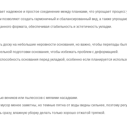
вара
ип-паз Дуб Рустик в коричневом цвете создает уютную и
ми, она отлично вписывается в классические, скандинавск
ляя тепла и натуральности.
дразумевает максимальную вариативность: крупные сучки
который подчеркивает натуральный характер древесины. 
тельным в жилых зонах.
х Рустик акцентирует рельеф и разнообразие рисунка, по
а фоне теплого коричневого оттенка. Фаска подчеркивае
овместимость