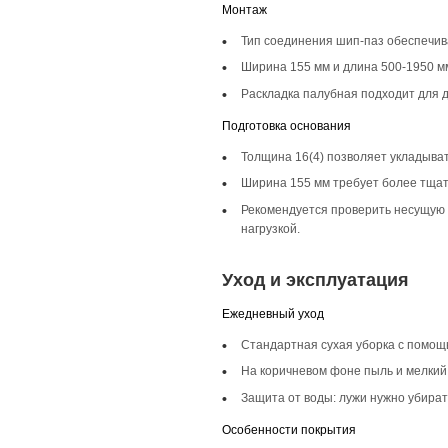
Описание то
Инженерная доска ш
характерными сучка
помещениях, добав
Селекция Рустик
Селекция Рустик по
неоднородный вид, 
особенно привлека
Фаска 4V
Фаска 4V на планка
особенно заметно н
интерьере.
Монтаж и с