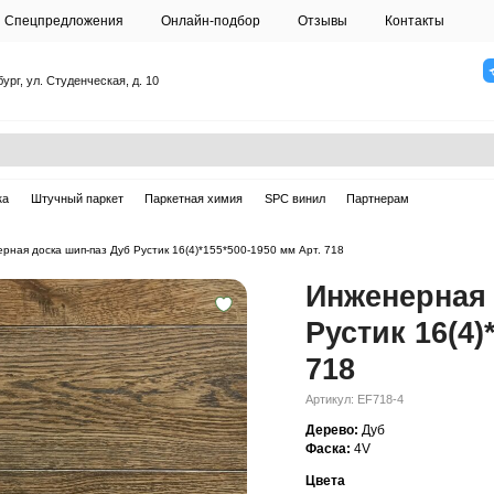
О студии
Спецпредложения
Онлайн-подб
Санкт-Петербург, ул. Студенческая, д. 10
ска
Массивная доска
Штучный паркет
Паркетная химия
ерная доска
—
Инженерная доска шип-паз Дуб Рустик 16(4)*155*500