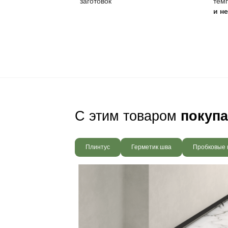
Своевременное обн
цвет, который треб
Ваш пол будет
благодаря соб
производства,