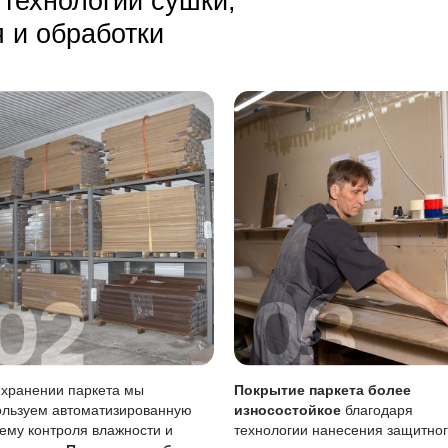
ая уборка с помощью веников или пылесосов с мягкими н
оне пыль и мелкий мусор менее заметны, но темные пятна
 лужи нужно убирать сразу, влажную уборку делать только
тия
Описание
Масло (Италия)
вреждениям
Царапины менее за
Возможен точечно 
тия
Требует периодичес
 воде
Чувствительно к ст