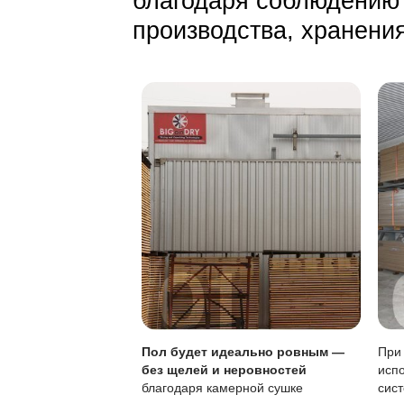
Стандартная сух
На коричневом ф
Защита от воды:
Особенности покры
Характеристика
Тип покрытия
Устойчивость к по
Локальный ремонт
Обновление покры
Чувствительность к