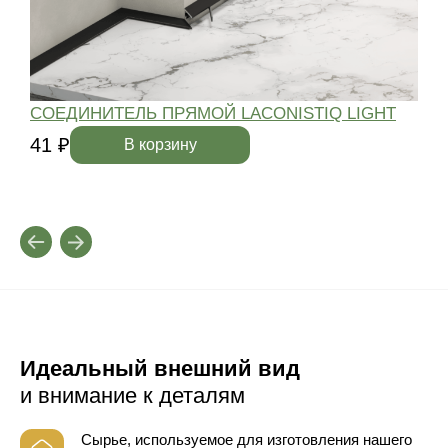
СОЕДИНИТЕЛЬ ПРЯМОЙ LACONISTIQ LIGHT
41 ₽
4
В корзину
Идеальный внешний вид
и внимание к деталям
Сырье, используемое для изготовления нашего