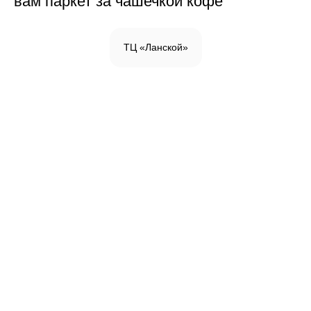
вам паркет за чашечкой кофе
ТЦ «Ланской»
Инженерная доска
Паркетная доска
Массивная доска